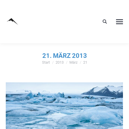
21. MÄRZ 2013
Start
2013
März
21
Sie befinden sich hier: