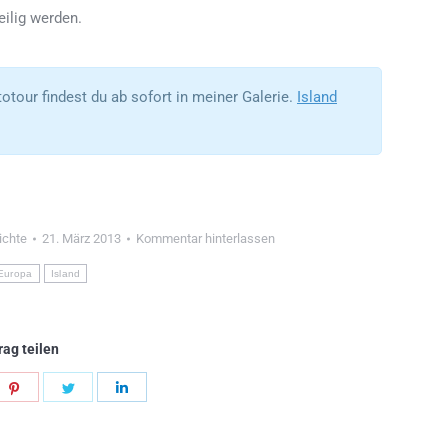
eilig werden.
otour findest du ab sofort in meiner Galerie.
Island
ichte
21. März 2013
Kommentar hinterlassen
Europa
Island
rag teilen
en
Teilen
Teilen
Teilen
en
ltflächen
Schaltflächen
Schaltflächen
Schaltflächen