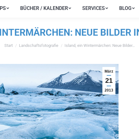
PS
BÜCHER / KALENDER
SERVICES
BLOG
PS
BÜCHER / KALENDER
SERVICES
BLOG
WINTERMÄRCHEN: NEUE BILDER I
Start
Landschaftsfotografie
Island, ein Wintermärchen: Neue Bilder…
Sie befinden sich hier:
März
21
2013