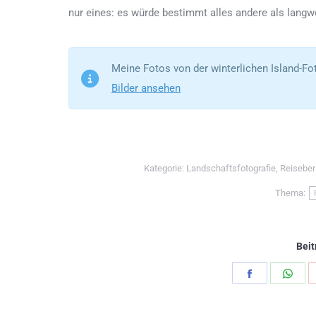
nur eines: es würde bestimmt alles andere als langw
Meine Fotos von der winterlichen Island-Fot
Bilder ansehen
Kategorie:
Landschaftsfotografie
,
Reiseber
Thema:
Beit
Teilen
Teil
Schaltfläch
Scha