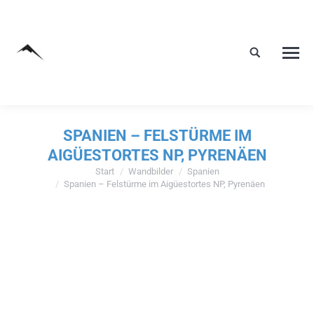
SPANIEN – FELSTÜRME IM
AIGÜESTORTES NP, PYRENÄEN
Start
Wandbilder
Spanien
Sie befinden sich hier:
Spanien – Felstürme im Aigüestortes NP, Pyrenäen