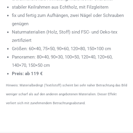
stabiler Keilrahmen aus Echtholz, mit Filzgleitern
fix und fertig zum Aufhängen, zwei Nägel oder Schrauben
genügen
Naturmaterialien (Holz, Stoff) sind FSC- und Oeko-tex
zertifiziert
Größen: 60×40, 75×50, 90×60, 120×80, 150×100 cm
Panoramen: 80×40, 90×30, 100×50, 120×40, 120×60,
140×70, 150×50 cm
Preis: ab 119 €
Hinweis: Materialbedingt (Textilstoff) scheint bei sehr naher Betrachtung das Bild
weniger scharf als auf den anderen angebotenen Materialien. Dieser Effekt
verliert sich mit zunehmendem Betrachtungsabstand.