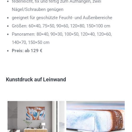
federleicht, fix und fertig zum Aufhängen, zwei
Nägel/Schrauben genügen
geeignet für geschützte Feucht- und Außenbereiche
Größen: 60×40, 75×50, 90×60, 120×80, 150×100 cm
Panoramen: 80×40, 90×30, 100×50, 120×40, 120×60,
140×70, 150×50 cm
Preis: ab 129 €
Kunstdruck auf Leinwand