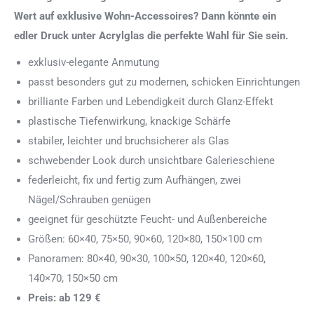
Wert auf exklusive Wohn-Accessoires? Dann könnte ein
edler Druck unter Acrylglas die perfekte Wahl für Sie sein.
exklusiv-elegante Anmutung
passt besonders gut zu modernen, schicken Einrichtungen
brilliante Farben und Lebendigkeit durch Glanz-Effekt
plastische Tiefenwirkung, knackige Schärfe
stabiler, leichter und bruchsicherer als Glas
schwebender Look durch unsichtbare Galerieschiene
federleicht, fix und fertig zum Aufhängen, zwei
Nägel/Schrauben genügen
geeignet für geschützte Feucht- und Außenbereiche
Größen: 60×40, 75×50, 90×60, 120×80, 150×100 cm
Panoramen: 80×40, 90×30, 100×50, 120×40, 120×60,
140×70, 150×50 cm
Preis: ab 129 €