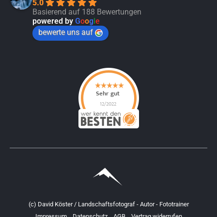
5.0
Basierend auf 188 Bewertungen
powered by
G
o
o
g
l
e
bewerte uns auf
(c) David Köster / Landschaftsfotograf - Autor - Fototrainer
Impressum
Datenschutz
AGB
Vertrag widerrufen