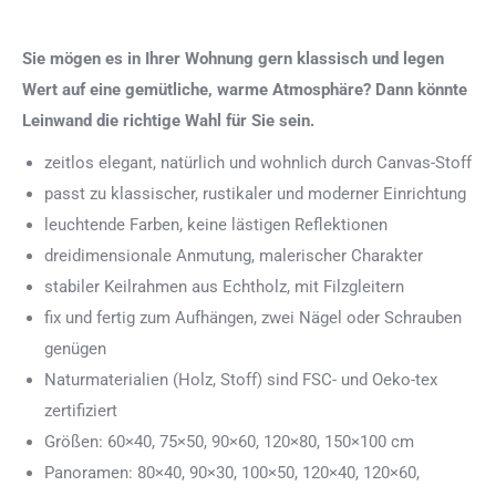
Sie mögen es in Ihrer Wohnung gern klassisch und legen
Wert auf eine gemütliche, warme Atmosphäre? Dann könnte
Leinwand die richtige Wahl für Sie sein.
zeitlos elegant, natürlich und wohnlich durch Canvas-Stoff
passt zu klassischer, rustikaler und moderner Einrichtung
leuchtende Farben, keine lästigen Reflektionen
dreidimensionale Anmutung, malerischer Charakter
stabiler Keilrahmen aus Echtholz, mit Filzgleitern
fix und fertig zum Aufhängen, zwei Nägel oder Schrauben
genügen
Naturmaterialien (Holz, Stoff) sind FSC- und Oeko-tex
zertifiziert
Größen: 60×40, 75×50, 90×60, 120×80, 150×100 cm
Panoramen: 80×40, 90×30, 100×50, 120×40, 120×60,