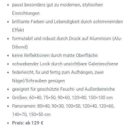
passt besonders gut zu modernen, stylischen
Einrichtungen
brilliante Farben und Lebendigkeit durch schimmernden
Effekt
formstabil und robust durch Druck auf Aluminium (Alu-
Dibond)
keine Reflektionen durch matte Oberfläche
schwebender Look durch unsichtbare Galerieschiene
federleicht, fix und fertig zum Aufhängen, zwei
Nägel/Schrauben genügen
geeignet für geschützte Feucht- und Außenbereiche
Größen: 60×40, 75×50, 90×60, 120×80, 150×100 cm
Panoramen: 80×40, 90×30, 100×50, 120×40, 120×60,
140×70, 150×50 cm
Preis: ab 129 €