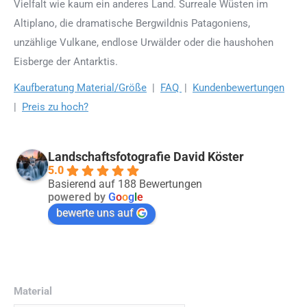
Vielfalt wie kaum ein anderes Land. Surreale Wüsten im
Altiplano, die dramatische Bergwildnis Patagoniens,
unzählige Vulkane, endlose Urwälder oder die haushohen
Eisberge der Antarktis.
Kaufberatung Material/Größe
|
FAQ
|
Kundenbewertungen
|
Preis zu hoch?
Landschaftsfotografie David Köster
5.0
Basierend auf 188 Bewertungen
powered by
G
o
o
g
l
e
bewerte uns auf
Material