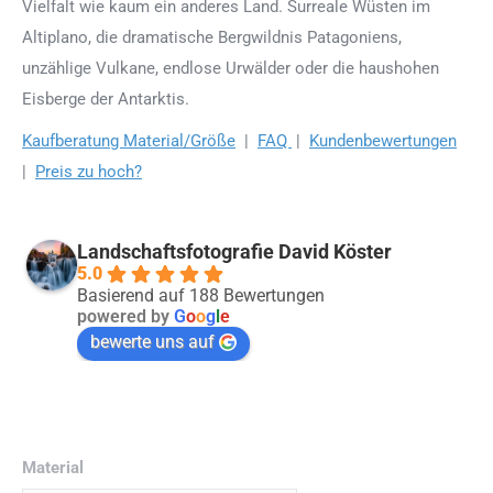
Vielfalt wie kaum ein anderes Land. Surreale Wüsten im
Altiplano, die dramatische Bergwildnis Patagoniens,
unzählige Vulkane, endlose Urwälder oder die haushohen
Eisberge der Antarktis.
Kaufberatung Material/Größe
|
FAQ
|
Kundenbewertungen
|
Preis zu hoch?
Landschaftsfotografie David Köster
5.0
Basierend auf 188 Bewertungen
powered by
G
o
o
g
l
e
bewerte uns auf
Material