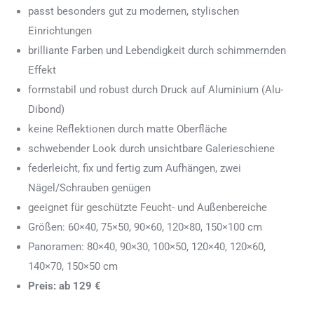
passt besonders gut zu modernen, stylischen
Einrichtungen
brilliante Farben und Lebendigkeit durch schimmernden
Effekt
formstabil und robust durch Druck auf Aluminium (Alu-
Dibond)
keine Reflektionen durch matte Oberfläche
schwebender Look durch unsichtbare Galerieschiene
federleicht, fix und fertig zum Aufhängen, zwei
Nägel/Schrauben genügen
geeignet für geschützte Feucht- und Außenbereiche
Größen: 60×40, 75×50, 90×60, 120×80, 150×100 cm
Panoramen: 80×40, 90×30, 100×50, 120×40, 120×60,
140×70, 150×50 cm
Preis: ab 129 €