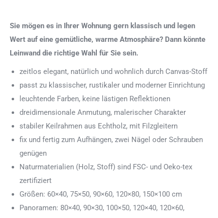
Sie mögen es in Ihrer Wohnung gern klassisch und legen
Wert auf eine gemütliche, warme Atmosphäre? Dann könnte
Leinwand die richtige Wahl für Sie sein.
zeitlos elegant, natürlich und wohnlich durch Canvas-Stoff
passt zu klassischer, rustikaler und moderner Einrichtung
leuchtende Farben, keine lästigen Reflektionen
dreidimensionale Anmutung, malerischer Charakter
stabiler Keilrahmen aus Echtholz, mit Filzgleitern
fix und fertig zum Aufhängen, zwei Nägel oder Schrauben
genügen
Naturmaterialien (Holz, Stoff) sind FSC- und Oeko-tex
zertifiziert
Größen: 60×40, 75×50, 90×60, 120×80, 150×100 cm
Panoramen: 80×40, 90×30, 100×50, 120×40, 120×60,