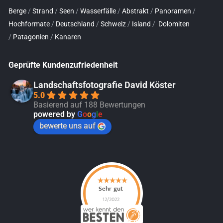
Berge
/
Strand
/
Seen
/
Wasserfälle
/
Abstrakt
/
Panoramen
/
Hochformate
/
Deutschland
/
Schweiz
/
Island
/
Dolomiten
/
Patagonien
/
Kanaren
Geprüfte Kundenzufriedenheit
Landschaftsfotografie David Köster
5.0
Basierend auf 188 Bewertungen
powered by
G
o
o
g
l
e
bewerte uns auf