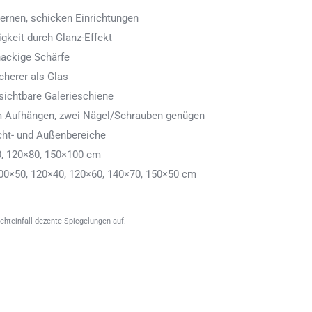
ernen, schicken Einrichtungen
igkeit durch Glanz-Effekt
nackige Schärfe
icherer als Glas
ichtbare Galerieschiene
 zum Aufhängen, zwei Nägel/Schrauben genügen
cht- und Außenbereiche
0, 120×80, 150×100 cm
00×50, 120×40, 120×60, 140×70, 150×50 cm
ichteinfall dezente Spiegelungen auf.