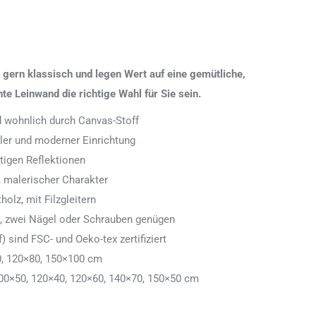
gern klassisch und legen Wert auf eine gemütliche,
 Leinwand die richtige Wahl für Sie sein.
nd wohnlich durch Canvas-Stoff
aler und moderner Einrichtung
tigen Reflektionen
 malerischer Charakter
olz, mit Filzgleitern
n, zwei Nägel oder Schrauben genügen
) sind FSC- und Oeko-tex zertifiziert
0, 120×80, 150×100 cm
00×50, 120×40, 120×60, 140×70, 150×50 cm