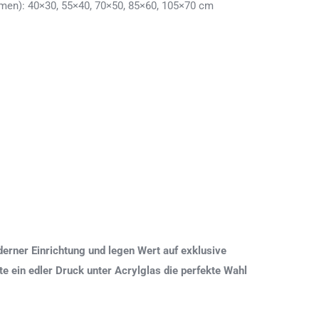
en): 40×30, 55×40, 70×50, 85×60, 105×70 cm
erner Einrichtung und legen Wert auf exklusive
 ein edler Druck unter Acrylglas die perfekte Wahl