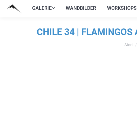
GALERIE
WANDBILDER
WORKSHOPS
GALERIE
WANDBILDER
WORKSHOPS
CHILE 34 | FLAMINGOS
Start
Sie befi