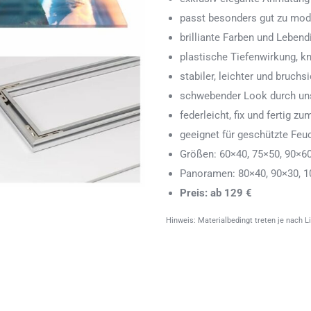
passt besonders gut zu mod
brilliante Farben und Lebend
plastische Tiefenwirkung, k
stabiler, leichter und bruchs
schwebender Look durch uns
federleicht, fix und fertig
geeignet für geschützte Feu
Größen: 60×40, 75×50, 90×6
Panoramen: 80×40, 90×30, 1
Preis: ab 129 €
Hinweis: Materialbedingt treten je nach L