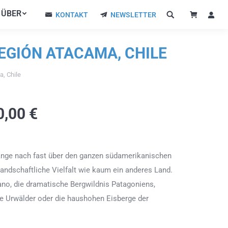
ÜBER
ÜBER
KONTAKT
NEWSLETTER
KONTAKT
NEWSLETTER
REGIÓN ATACAMA, CHILE
, Chile
0,00
€
Länge nach fast über den ganzen südamerikanischen
landschaftliche Vielfalt wie kaum ein anderes Land.
ano, die dramatische Bergwildnis Patagoniens,
e Urwälder oder die haushohen Eisberge der