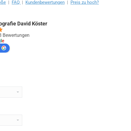
öße
|
FAQ
|
Kundenbewertungen
|
Preis zu hoch?
ografie David Köster
88 Bewertungen
g
l
e
f