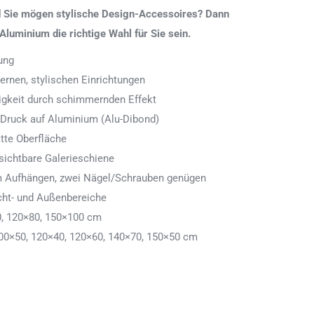
nd Sie mögen stylische Design-Accessoires? Dann
Aluminium die richtige Wahl für Sie sein.
ung
rnen, stylischen Einrichtungen
digkeit durch schimmernden Effekt
 Druck auf Aluminium (Alu-Dibond)
tte Oberfläche
ichtbare Galerieschiene
 zum Aufhängen, zwei Nägel/Schrauben genügen
cht- und Außenbereiche
0, 120×80, 150×100 cm
00×50, 120×40, 120×60, 140×70, 150×50 cm