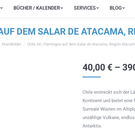
BÜCHER / KALENDER
SERVICES
BLOG
BÜCHER / KALENDER
SERVICES
BLOG
 AUF DEM SALAR DE ATACAMA, 
Wandbilder
Chile 34 | Flamingos auf dem Salar de Atacama, Región Atacama
nden sich hier:
40,00
€
–
39
Chile erstreckt sich der 
Kontinent und bietet eine 
Surreale Wüsten im Altipl
unzählige Vulkane, endlos
Antarktis.