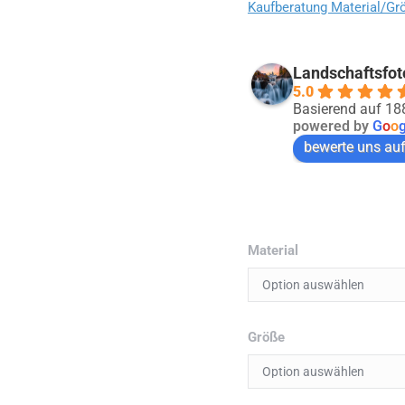
Kaufberatung Material/Gr
Landschaftsfot
5.0
Basierend auf 1
powered by
G
o
o
bewerte uns au
Material
Größe