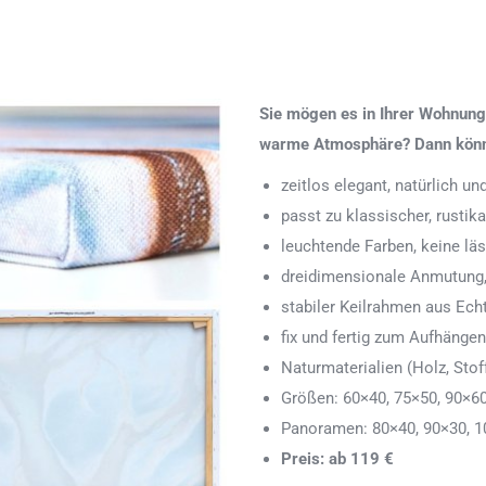
Sie mögen es in Ihrer Wohnung 
warme Atmosphäre? Dann könnte
zeitlos elegant, natürlich u
passt zu klassischer, rustik
leuchtende Farben, keine läs
dreidimensionale Anmutung,
stabiler Keilrahmen aus Echth
fix und fertig zum Aufhänge
Naturmaterialien (Holz, Stoff
Größen: 60×40, 75×50, 90×6
Panoramen: 80×40, 90×30, 1
Preis: ab 119 €