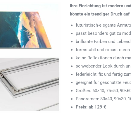
Ihre Einrichtung ist modern u
könnte ein trendiger Druck auf 
futuristisch-elegante Anmut
passt besonders gut zu mode
brilliante Farben und Leben
formstabil und robust durch
keine Reflektionen durch ma
schwebender Look durch uns
federleicht, fix und fertig
geeignet für geschützte Feu
Größen: 60×40, 75×50, 90×6
Panoramen: 80×40, 90×30, 1
Preis: ab 129 €