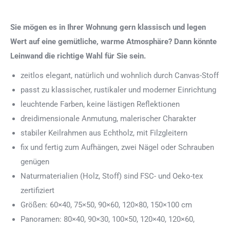
Sie mögen es in Ihrer Wohnung gern klassisch und legen
Wert auf eine gemütliche, warme Atmosphäre? Dann könnte
Leinwand die richtige Wahl für Sie sein.
zeitlos elegant, natürlich und wohnlich durch Canvas-Stoff
passt zu klassischer, rustikaler und moderner Einrichtung
leuchtende Farben, keine lästigen Reflektionen
dreidimensionale Anmutung, malerischer Charakter
stabiler Keilrahmen aus Echtholz, mit Filzgleitern
fix und fertig zum Aufhängen, zwei Nägel oder Schrauben
genügen
Naturmaterialien (Holz, Stoff) sind FSC- und Oeko-tex
zertifiziert
Größen: 60×40, 75×50, 90×60, 120×80, 150×100 cm
Panoramen: 80×40, 90×30, 100×50, 120×40, 120×60,