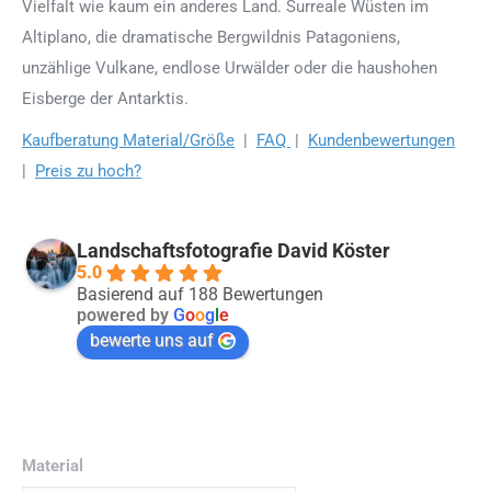
Vielfalt wie kaum ein anderes Land. Surreale Wüsten im
Altiplano, die dramatische Bergwildnis Patagoniens,
unzählige Vulkane, endlose Urwälder oder die haushohen
Eisberge der Antarktis.
Kaufberatung Material/Größe
|
FAQ
|
Kundenbewertungen
|
Preis zu hoch?
Landschaftsfotografie David Köster
5.0
Basierend auf 188 Bewertungen
powered by
G
o
o
g
l
e
bewerte uns auf
Material