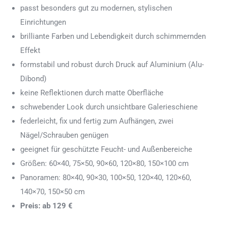
passt besonders gut zu modernen, stylischen
Einrichtungen
brilliante Farben und Lebendigkeit durch schimmernden
Effekt
formstabil und robust durch Druck auf Aluminium (Alu-
Dibond)
keine Reflektionen durch matte Oberfläche
schwebender Look durch unsichtbare Galerieschiene
federleicht, fix und fertig zum Aufhängen, zwei
Nägel/Schrauben genügen
geeignet für geschützte Feucht- und Außenbereiche
Größen: 60×40, 75×50, 90×60, 120×80, 150×100 cm
Panoramen: 80×40, 90×30, 100×50, 120×40, 120×60,
140×70, 150×50 cm
Preis: ab 129 €