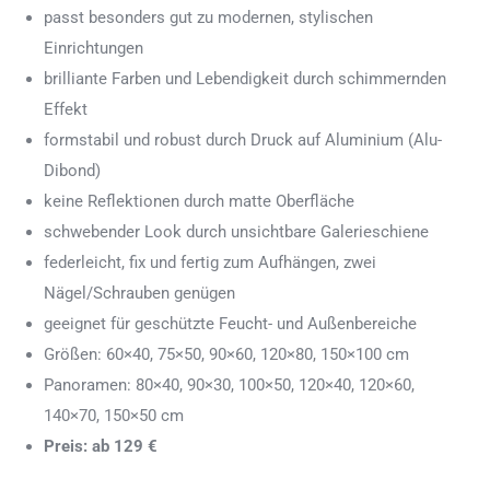
passt besonders gut zu modernen, stylischen
Einrichtungen
brilliante Farben und Lebendigkeit durch schimmernden
Effekt
formstabil und robust durch Druck auf Aluminium (Alu-
Dibond)
keine Reflektionen durch matte Oberfläche
schwebender Look durch unsichtbare Galerieschiene
federleicht, fix und fertig zum Aufhängen, zwei
Nägel/Schrauben genügen
geeignet für geschützte Feucht- und Außenbereiche
Größen: 60×40, 75×50, 90×60, 120×80, 150×100 cm
Panoramen: 80×40, 90×30, 100×50, 120×40, 120×60,
140×70, 150×50 cm
Preis: ab 129 €