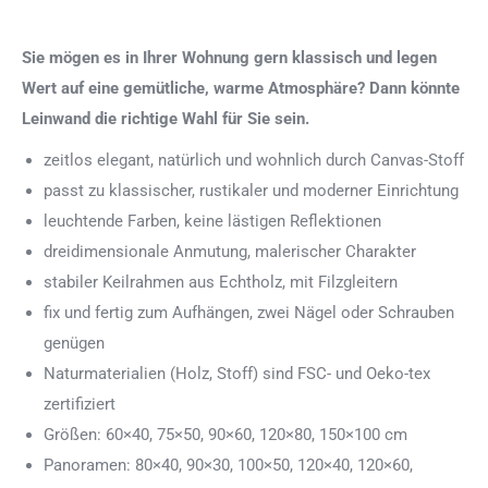
Sie mögen es in Ihrer Wohnung gern klassisch und legen
Wert auf eine gemütliche, warme Atmosphäre? Dann könnte
Leinwand die richtige Wahl für Sie sein.
zeitlos elegant, natürlich und wohnlich durch Canvas-Stoff
passt zu klassischer, rustikaler und moderner Einrichtung
leuchtende Farben, keine lästigen Reflektionen
dreidimensionale Anmutung, malerischer Charakter
stabiler Keilrahmen aus Echtholz, mit Filzgleitern
fix und fertig zum Aufhängen, zwei Nägel oder Schrauben
genügen
Naturmaterialien (Holz, Stoff) sind FSC- und Oeko-tex
zertifiziert
Größen: 60×40, 75×50, 90×60, 120×80, 150×100 cm
Panoramen: 80×40, 90×30, 100×50, 120×40, 120×60,