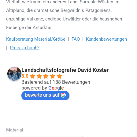
Vielfalt wie kaum ein anderes Land. Surreale Wüsten im
Altiplano, die dramatische Bergwildnis Patagoniens,
unzählige Vulkane, endlose Urwälder oder die haushohen
Eisberge der Antarktis.
Kaufberatung Material/Größe
|
FAQ
|
Kundenbewertungen
|
Preis zu hoch?
Landschaftsfotografie David Köster
5.0
Basierend auf 188 Bewertungen
powered by
G
o
o
g
l
e
bewerte uns auf
Material