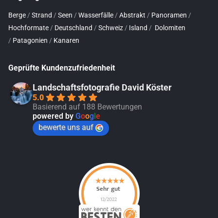
Berge
/
Strand
/
Seen
/
Wasserfälle
/
Abstrakt
/
Panoramen
/
Hochformate
/
Deutschland
/
Schweiz
/
Island
/
Dolomiten
/
Patagonien
/
Kanaren
Geprüfte Kundenzufriedenheit
Landschaftsfotografie David Köster
5.0
Basierend auf 188 Bewertungen
powered by
G
o
o
g
l
e
bewerte uns auf