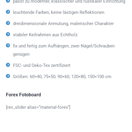
passt zu moderner, klassischer und rustikaler Einrichtung
leuchtende Farben, keine lästigen Reflektionen
dreidimensionale Anmutung, malerischer Charakter
stabiler Keilrahmen aus Echtholz
fix und fertig zum Aufhängen, zwei Nägel/Schrauben
genügen
FSC- und Oeko-Tex zertifiziert
Größen: 60×40, 75×50, 90×60, 120×80, 150×100 cm
Forex Fotoboard
[rev_slider alias=“material-forex“]