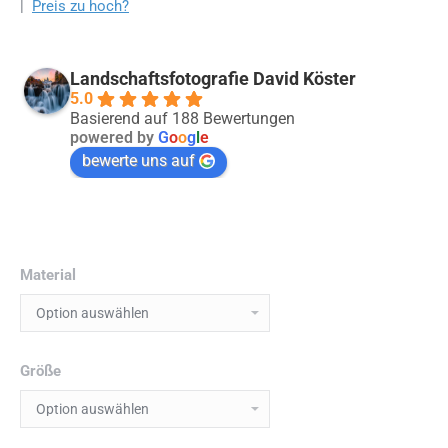
|
Preis zu hoch?
Landschaftsfotografie David Köster
5.0
Basierend auf 188 Bewertungen
powered by
G
o
o
g
l
e
bewerte uns auf
Material
Größe