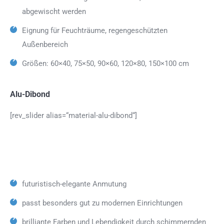
abgewischt werden
Eignung für Feuchträume, regengeschützten
Außenbereich
Größen: 60×40, 75×50, 90×60, 120×80, 150×100 cm
Alu-Dibond
[rev_slider alias=“material-alu-dibond“]
futuristisch-elegante Anmutung
passt besonders gut zu modernen Einrichtungen
brilliante Farben und Lebendigkeit durch schimmernden