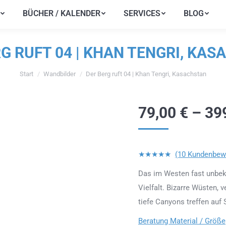
BÜCHER / KALENDER
SERVICES
BLOG
BÜCHER / KALENDER
SERVICES
BLOG
G RUFT 04 | KHAN TENGRI, KA
Start
Wandbilder
Der Berg ruft 04 | Khan Tengri, Kasachstan
Sie befinden sich hier:
79,00
€
–
39
★★★★★
(10 Kundenbew
Das im Westen fast unbeka
Vielfalt. Bizarre Wüsten,
tiefe Canyons treffen au
Beratung Material / Größe