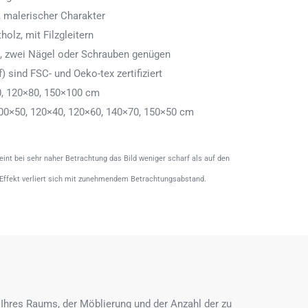
 malerischer Charakter
olz, mit Filzgleitern
n, zwei Nägel oder Schrauben genügen
) sind FSC- und Oeko-tex zertifiziert
0, 120×80, 150×100 cm
00×50, 120×40, 120×60, 140×70, 150×50 cm
heint bei sehr naher Betrachtung das Bild weniger scharf als auf den
 Effekt verliert sich mit zunehmendem Betrachtungsabstand.
Ihres Raums, der Möblierung und der Anzahl der zu