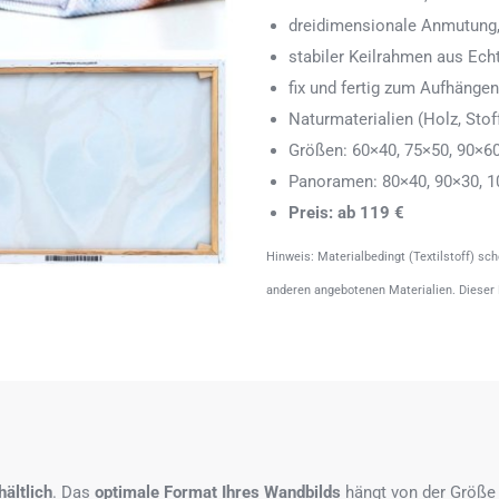
dreidimensionale Anmutung,
stabiler Keilrahmen aus Echth
fix und fertig zum Aufhänge
Naturmaterialien (Holz, Stoff
Größen: 60×40, 75×50, 90×6
Panoramen: 80×40, 90×30, 1
Preis: ab 119 €
Hinweis: Materialbedingt (Textilstoff) sc
anderen angebotenen Materialien. Dieser
ältlich
. Das
optimale Format
Ihres Wandbilds
hängt von der Größe 