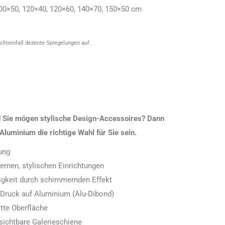
00×50, 120×40, 120×60, 140×70, 150×50 cm
ichteinfall dezente Spiegelungen auf.
nd Sie mögen stylische Design-Accessoires? Dann
Aluminium die richtige Wahl für Sie sein.
ung
rnen, stylischen Einrichtungen
digkeit durch schimmernden Effekt
 Druck auf Aluminium (Alu-Dibond)
tte Oberfläche
ichtbare Galerieschiene