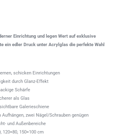
erner Einrichtung und legen Wert auf exklusive
 ein edler Druck unter Acrylglas die perfekte Wahl
ernen, schicken Einrichtungen
igkeit durch Glanz-Effekt
nackige Schärfe
icherer als Glas
ichtbare Galerieschiene
 zum Aufhängen, zwei Nägel/Schrauben genügen
cht- und Außenbereiche
0, 120×80, 150×100 cm