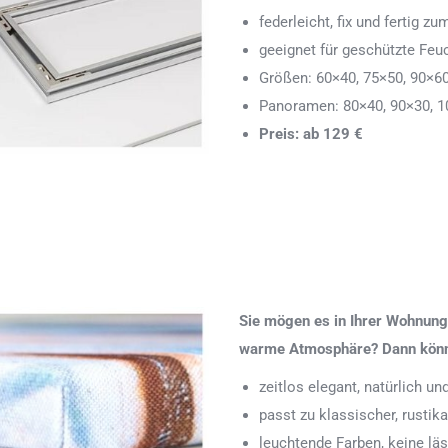
federleicht, fix und fertig
geeignet für geschützte Feu
Größen: 60×40, 75×50, 90×6
Panoramen: 80×40, 90×30, 1
Preis: ab 129 €
Sie mögen es in Ihrer Wohnung 
warme Atmosphäre? Dann könnte
zeitlos elegant, natürlich u
passt zu klassischer, rustik
leuchtende Farben, keine läs