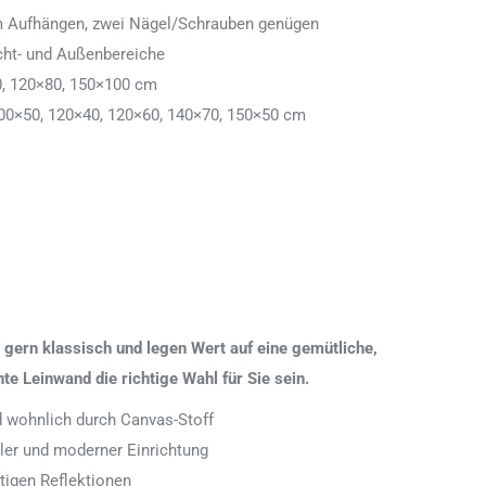
 zum Aufhängen, zwei Nägel/Schrauben genügen
cht- und Außenbereiche
0, 120×80, 150×100 cm
00×50, 120×40, 120×60, 140×70, 150×50 cm
gern klassisch und legen Wert auf eine gemütliche,
 Leinwand die richtige Wahl für Sie sein.
nd wohnlich durch Canvas-Stoff
aler und moderner Einrichtung
tigen Reflektionen