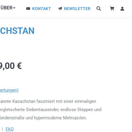
ÜBER
ÜBER
KONTAKT
NEWSLETTER
KONTAKT
NEWSLETTER
SACHSTAN
9,00
€
ertungen)
nnte Kasachstan fasziniert mit einer einmaligen
 vergletscherte Siebentausender, endlose Steppen und
f Seidenstraße und hypermoderne Metropolen.
|
FAQ