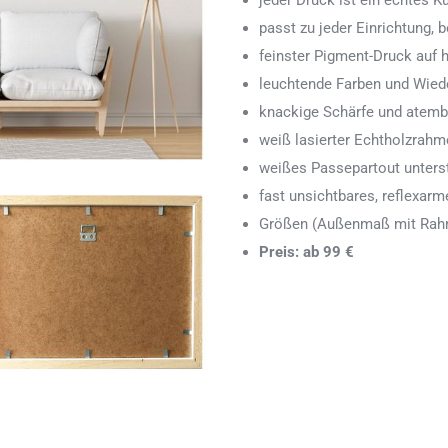
jeder Druck ist ein echtes 
passt zu jeder Einrichtung,
feinster Pigment-Druck auf
leuchtende Farben und Wied
knackige Schärfe und atemb
weiß lasierter Echtholzrah
weißes Passepartout unters
fast unsichtbares, reflexarm
Größen (Außenmaß mit Rahm
Preis: ab 99 €