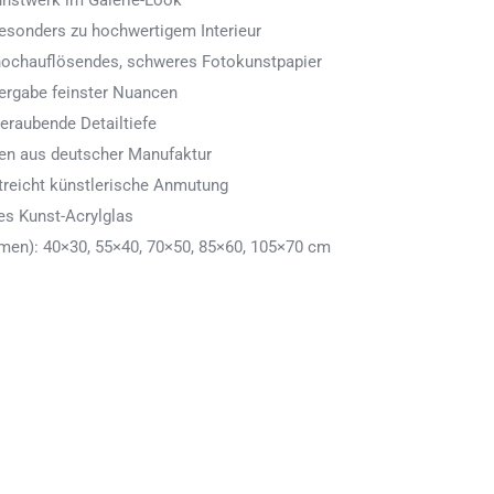
Kunstwerk im Galerie-Look
 besonders zu hochwertigem Interieur
 hochauflösendes, schweres Fotokunstpapier
ergabe feinster Nuancen
eraubende Detailtiefe
men aus deutscher Manufaktur
treicht künstlerische Anmutung
es Kunst-Acrylglas
en): 40×30, 55×40, 70×50, 85×60, 105×70 cm