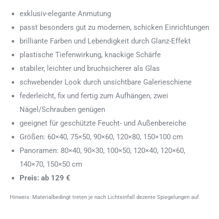
exklusiv-elegante Anmutung
passt besonders gut zu modernen, schicken Einrichtungen
brilliante Farben und Lebendigkeit durch Glanz-Effekt
plastische Tiefenwirkung, knackige Schärfe
stabiler, leichter und bruchsicherer als Glas
schwebender Look durch unsichtbare Galerieschiene
federleicht, fix und fertig zum Aufhängen, zwei
Nägel/Schrauben genügen
geeignet für geschützte Feucht- und Außenbereiche
Größen: 60×40, 75×50, 90×60, 120×80, 150×100 cm
Panoramen: 80×40, 90×30, 100×50, 120×40, 120×60,
140×70, 150×50 cm
Preis: ab 129 €
Hinweis: Materialbedingt treten je nach Lichteinfall dezente Spiegelungen auf.