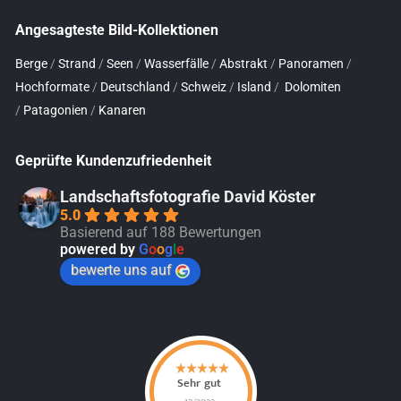
Angesagteste Bild-Kollektionen
Berge
/
Strand
/
Seen
/
Wasserfälle
/
Abstrakt
/
Panoramen
/
Hochformate
/
Deutschland
/
Schweiz
/
Island
/
Dolomiten
/
Patagonien
/
Kanaren
Geprüfte Kundenzufriedenheit
Landschaftsfotografie David Köster
5.0
Basierend auf 188 Bewertungen
powered by
G
o
o
g
l
e
bewerte uns auf