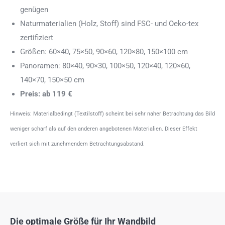
genügen
Naturmaterialien (Holz, Stoff) sind FSC- und Oeko-tex
zertifiziert
Größen: 60×40, 75×50, 90×60, 120×80, 150×100 cm
Panoramen: 80×40, 90×30, 100×50, 120×40, 120×60,
140×70, 150×50 cm
Preis: ab 119 €
Hinweis: Materialbedingt (Textilstoff) scheint bei sehr naher Betrachtung das Bild
weniger scharf als auf den anderen angebotenen Materialien. Dieser Effekt
verliert sich mit zunehmendem Betrachtungsabstand.
Die optimale Größe für Ihr Wandbild