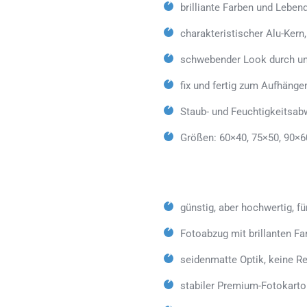
brilliante Farben und Lebe
charakteristischer Alu-Kern
schwebender Look durch un
fix und fertig zum Aufhänge
Staub- und Feuchtigkeitsab
Größen: 60×40, 75×50, 90×6
günstig, aber hochwertig, fü
Fotoabzug mit brillanten Fa
seidenmatte Optik, keine Re
stabiler Premium-Fotokarto