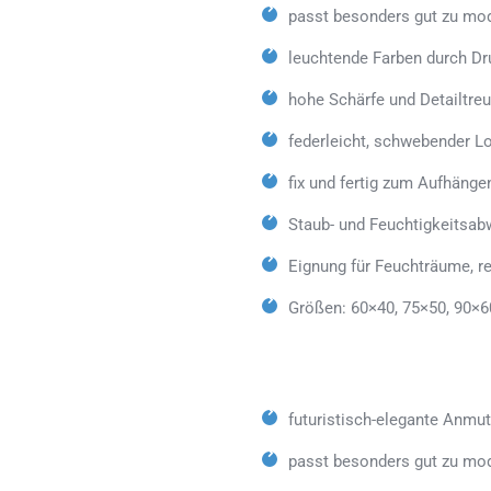
passt besonders gut zu mod
leuchtende Farben durch Dr
hohe Schärfe und Detailtreu
federleicht, schwebender L
fix und fertig zum Aufhänge
Staub- und Feuchtigkeitsab
Eignung für Feuchträume, 
Größen: 60×40, 75×50, 90×6
futuristisch-elegante Anmu
passt besonders gut zu mo