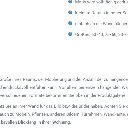
Motiv wird vollflächig gedr
kleinste Details in hoher Sc
einfach an die Wand hängen
Größen: 60×40, 75×50, 90×6
röße Ihres Raums, der Möblierung und der Anzahl der zu hängenden Bi
d eindrucksvoll entfalten kann. Vor allem bei einzeln hängenden Wan
 verschiedenen Formate bekommen Sie oben in der Produktgalerie.
latz Sie an Ihrer Wand für das Bild bzw. die Bilder haben. Achten Si
 auch zu Möbeln, Pflanzen, anderen Bildern, Türrahmen, Wandkante, 
cksvollen Blickfang in Ihrer Wohnung
.