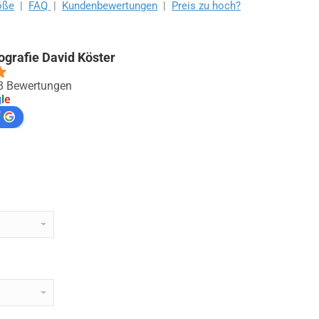
öße
|
FAQ
|
Kundenbewertungen
|
Preis zu hoch?
ografie David Köster
88 Bewertungen
g
l
e
f