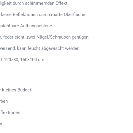
ndigkeit durch schimmernden Effekt
, keine Reflektionen durch matte Oberfläche
sichtbare Aufhangschiene
n, federleicht, zwei Nägel/Schrauben genügen
weisend, kann feucht abgewischt werden
0, 120×80, 150×100 cm
r kleines Budget
rben
flektionen
n