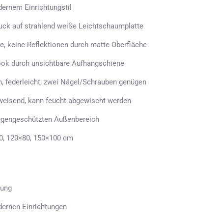
ernem Einrichtungstil
uck auf strahlend weiße Leichtschaumplatte
e, keine Reflektionen durch matte Oberfläche
ook durch unsichtbare Aufhangschiene
n, federleicht, zwei Nägel/Schrauben genügen
weisend, kann feucht abgewischt werden
regengeschützten Außenbereich
0, 120×80, 150×100 cm
tung
dernen Einrichtungen