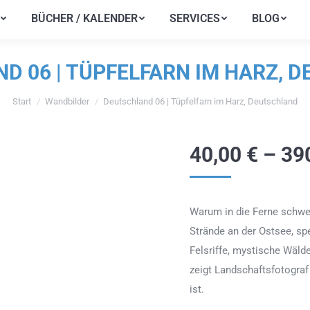
BÜCHER / KALENDER
SERVICES
BLOG
BÜCHER / KALENDER
SERVICES
BLOG
D 06 | TÜPFELFARN IM HARZ, 
Start
Wandbilder
Deutschland 06 | Tüpfelfarn im Harz, Deutschland
Sie befinden sich hier:
40,00
€
–
39
Warum in die Ferne schwe
Strände an der Ostsee, sp
Felsriffe, mystische Wälde
zeigt Landschaftsfotogra
ist.