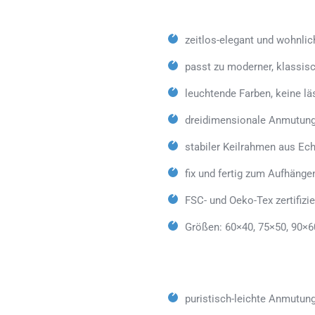
zeitlos-elegant und wohnlic
passt zu moderner, klassisc
leuchtende Farben, keine lä
dreidimensionale Anmutung
stabiler Keilrahmen aus Ech
fix und fertig zum Aufhäng
FSC- und Oeko-Tex zertifizie
Größen: 60×40, 75×50, 90×6
puristisch-leichte Anmutun