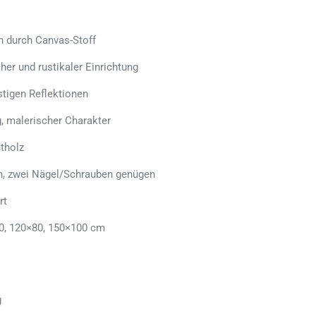
h durch Canvas-Stoff
her und rustikaler Einrichtung
stigen Reflektionen
, malerischer Charakter
tholz
en, zwei Nägel/Schrauben genügen
rt
0, 120×80, 150×100 cm
g