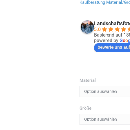
Kaufberatung Material/Gr
Landschaftsfot
5.0
Basierend auf 1
powered by
G
o
o
bewerte uns au
Material
Größe