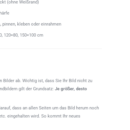
uckt (ohne Weißrand)
härfe
, pinnen, kleben oder einrahmen
0, 120×80, 150×100 cm
lder ab. Wichtig ist, dass Sie Ihr Bild nicht zu
dbildern gilt der Grundsatz:
Je größer, desto
e darauf, dass an allen Seiten um das Bild herum noch
etc. eingehalten wird. So kommt Ihr neues