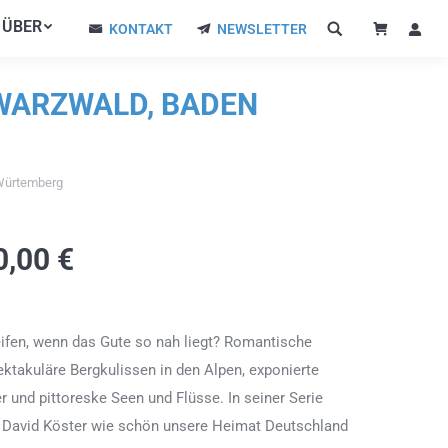
ÜBER
ÜBER
KONTAKT
NEWSLETTER
KONTAKT
NEWSLETTER
HWARZWALD, BADEN
 Würtemberg
0,00
€
ifen, wenn das Gute so nah liegt? Romantische
ektakuläre Bergkulissen in den Alpen, exponierte
r und pittoreske Seen und Flüsse. In seiner Serie
f David Köster wie schön unsere Heimat Deutschland