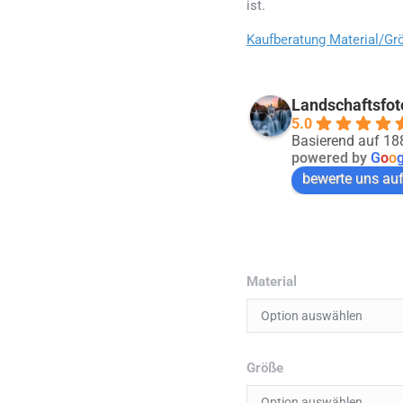
ist.
Kaufberatung Material/Gr
Landschaftsfot
5.0
Basierend auf 1
powered by
G
o
o
bewerte uns au
Material
Größe