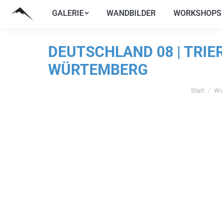
GALERIE
WANDBILDER
WORKSHOPS
GALERIE
WANDBILDER
WORKSHOPS
DEUTSCHLAND 08 | TRI
WÜRTEMBERG
Start
Wa
Sie befinde