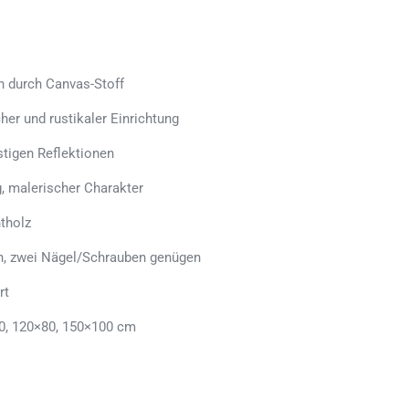
h durch Canvas-Stoff
her und rustikaler Einrichtung
stigen Reflektionen
, malerischer Charakter
tholz
en, zwei Nägel/Schrauben genügen
rt
0, 120×80, 150×100 cm