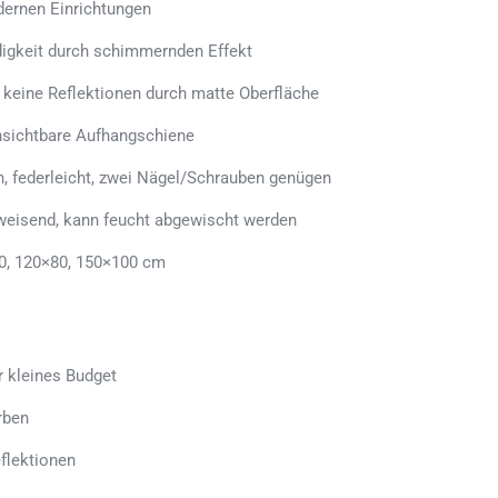
dernen Einrichtungen
ndigkeit durch schimmernden Effekt
, keine Reflektionen durch matte Oberfläche
sichtbare Aufhangschiene
n, federleicht, zwei Nägel/Schrauben genügen
weisend, kann feucht abgewischt werden
0, 120×80, 150×100 cm
r kleines Budget
rben
flektionen