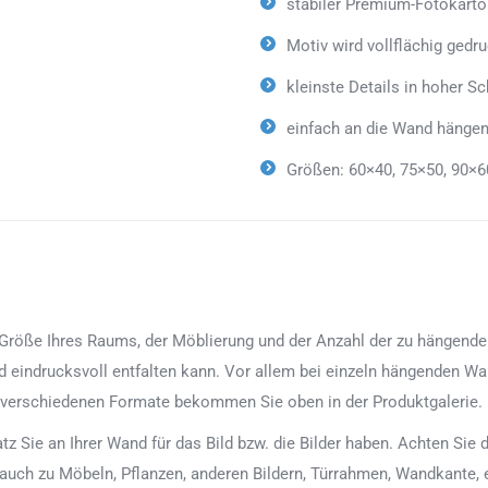
stabiler Premium-Fotokarto
Motiv wird vollflächig gedr
kleinste Details in hoher Sc
einfach an die Wand hängen
Größen: 60×40, 75×50, 90×6
röße Ihres Raums, der Möblierung und der Anzahl der zu hängenden Bi
d eindrucksvoll entfalten kann. Vor allem bei einzeln hängenden Wan
 verschiedenen Formate bekommen Sie oben in der Produktgalerie.
latz Sie an Ihrer Wand für das Bild bzw. die Bilder haben. Achten Si
 auch zu Möbeln, Pflanzen, anderen Bildern, Türrahmen, Wandkante, 