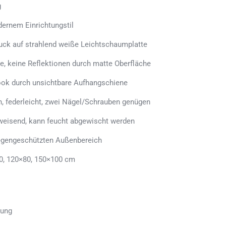
g
ernem Einrichtungstil
uck auf strahlend weiße Leichtschaumplatte
e, keine Reflektionen durch matte Oberfläche
ook durch unsichtbare Aufhangschiene
n, federleicht, zwei Nägel/Schrauben genügen
weisend, kann feucht abgewischt werden
regengeschützten Außenbereich
0, 120×80, 150×100 cm
tung