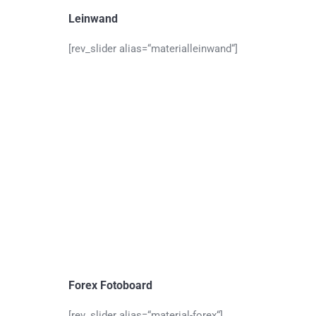
Leinwand
[rev_slider alias=“materialleinwand“]
Forex Fotoboard
[rev_slider alias=“material-forex“]