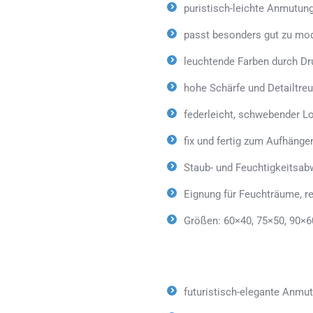
puristisch-leichte Anmutun
passt besonders gut zu mod
leuchtende Farben durch Dr
hohe Schärfe und Detailtreu
federleicht, schwebender L
fix und fertig zum Aufhänge
Staub- und Feuchtigkeitsab
Eignung für Feuchträume, 
Größen: 60×40, 75×50, 90×6
futuristisch-elegante Anmu