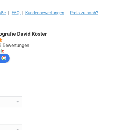
öße
|
FAQ
|
Kundenbewertungen
|
Preis zu hoch?
ografie David Köster
88 Bewertungen
g
l
e
f