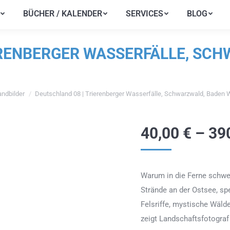
BÜCHER / KALENDER
SERVICES
BLOG
BÜCHER / KALENDER
SERVICES
BLOG
ERENBERGER WASSERFÄLLE, SC
ndbilder
Deutschland 08 | Trierenberger Wasserfälle, Schwarzwald, Baden
n sich hier:
40,00
€
–
39
Warum in die Ferne schwe
Strände an der Ostsee, sp
Felsriffe, mystische Wälde
zeigt Landschaftsfotogra