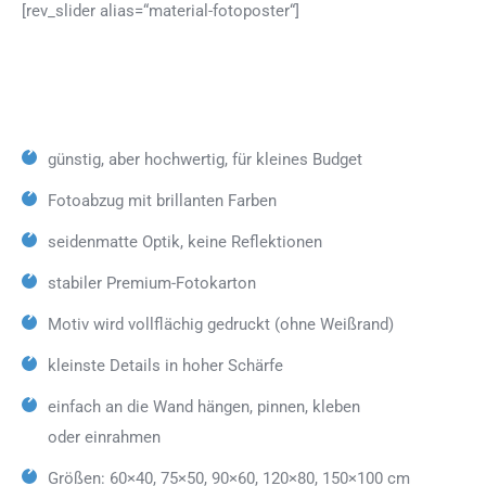
[rev_slider alias=“material-fotoposter“]
günstig, aber hochwertig, für kleines Budget
Fotoabzug mit brillanten Farben
seidenmatte Optik, keine Reflektionen
stabiler Premium-Fotokarton
Motiv wird vollflächig gedruckt (ohne Weißrand)
kleinste Details in hoher Schärfe
einfach an die Wand hängen, pinnen, kleben
oder einrahmen
Größen: 60×40, 75×50, 90×60, 120×80, 150×100 cm