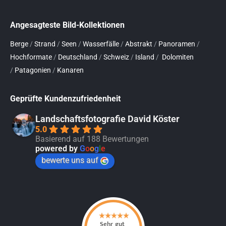
Angesagteste Bild-Kollektionen
Berge
/
Strand
/
Seen
/
Wasserfälle
/
Abstrakt
/
Panoramen
/
Hochformate
/
Deutschland
/
Schweiz
/
Island
/
Dolomiten
/
Patagonien
/
Kanaren
Geprüfte Kundenzufriedenheit
Landschaftsfotografie David Köster
5.0
Basierend auf 188 Bewertungen
powered by
G
o
o
g
l
e
bewerte uns auf