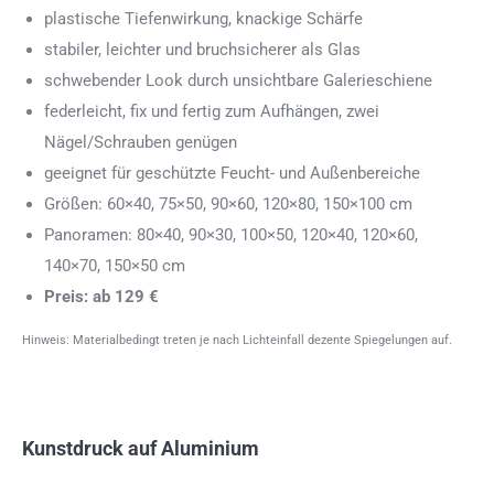
plastische Tiefenwirkung, knackige Schärfe
stabiler, leichter und bruchsicherer als Glas
schwebender Look durch unsichtbare Galerieschiene
federleicht, fix und fertig zum Aufhängen, zwei
Nägel/Schrauben genügen
geeignet für geschützte Feucht- und Außenbereiche
Größen: 60×40, 75×50, 90×60, 120×80, 150×100 cm
Panoramen: 80×40, 90×30, 100×50, 120×40, 120×60,
140×70, 150×50 cm
Preis: ab 129 €
Hinweis: Materialbedingt treten je nach Lichteinfall dezente Spiegelungen auf.
Kunstdruck auf Aluminium