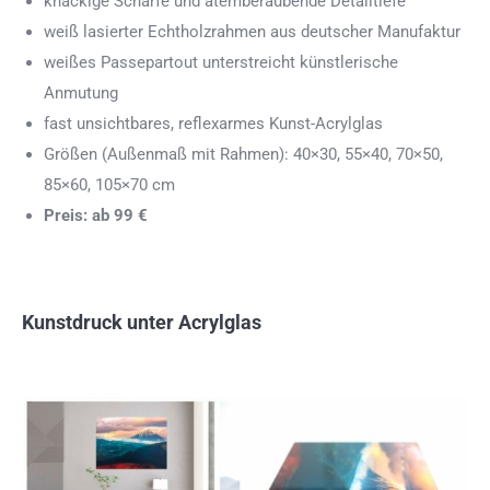
knackige Schärfe und atemberaubende Detailtiefe
weiß lasierter Echtholzrahmen aus deutscher Manufaktur
weißes Passepartout unterstreicht künstlerische
Anmutung
fast unsichtbares, reflexarmes Kunst-Acrylglas
Größen (Außenmaß mit Rahmen): 40×30, 55×40, 70×50,
85×60, 105×70 cm
Preis: ab 99 €
Kunstdruck unter Acrylglas