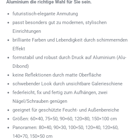
Aluminium die richtige Wahl für Sie sein.
futuristisch-elegante Anmutung
passt besonders gut zu modernen, stylischen
Einrichtungen
brilliante Farben und Lebendigkeit durch schimmernden
Effekt
formstabil und robust durch Druck auf Aluminium (Alu-
Dibond)
keine Reflektionen durch matte Oberfläche
schwebender Look durch unsichtbare Galerieschiene
federleicht, fix und fertig zum Aufhängen, zwei
Nägel/Schrauben genügen
geeignet für geschützte Feucht- und Außenbereiche
Größen: 60×40, 75×50, 90×60, 120×80, 150×100 cm
Panoramen: 80×40, 90×30, 100×50, 120×40, 120×60,
140×70, 150×50 cm