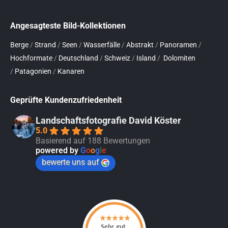
Angesagteste Bild-Kollektionen
Berge
/
Strand
/
Seen
/
Wasserfälle
/
Abstrakt
/
Panoramen
/
Hochformate
/
Deutschland
/
Schweiz
/
Island
/
Dolomiten
/
Patagonien
/
Kanaren
Geprüfte Kundenzufriedenheit
Landschaftsfotografie David Köster
5.0
Basierend auf 188 Bewertungen
powered by
G
o
o
g
l
e
bewerte uns auf