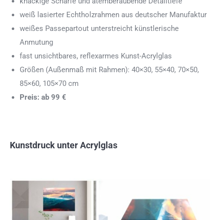
knackige Schärfe und atemberaubende Detailtiefe
weiß lasierter Echtholzrahmen aus deutscher Manufaktur
weißes Passepartout unterstreicht künstlerische
Anmutung
fast unsichtbares, reflexarmes Kunst-Acrylglas
Größen (Außenmaß mit Rahmen): 40×30, 55×40, 70×50,
85×60, 105×70 cm
Preis: ab 99 €
Kunstdruck unter Acrylglas