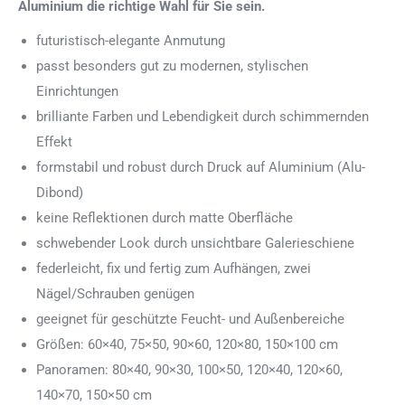
Aluminium die richtige Wahl für Sie sein.
futuristisch-elegante Anmutung
passt besonders gut zu modernen, stylischen
Einrichtungen
brilliante Farben und Lebendigkeit durch schimmernden
Effekt
formstabil und robust durch Druck auf Aluminium (Alu-
Dibond)
keine Reflektionen durch matte Oberfläche
schwebender Look durch unsichtbare Galerieschiene
federleicht, fix und fertig zum Aufhängen, zwei
Nägel/Schrauben genügen
geeignet für geschützte Feucht- und Außenbereiche
Größen: 60×40, 75×50, 90×60, 120×80, 150×100 cm
Panoramen: 80×40, 90×30, 100×50, 120×40, 120×60,
140×70, 150×50 cm