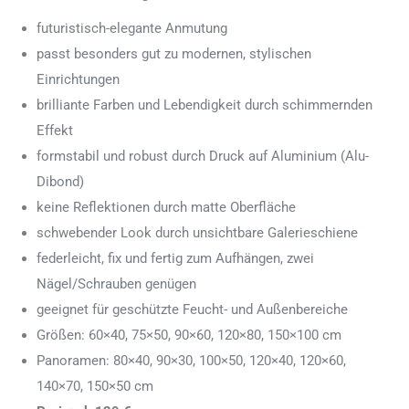
futuristisch-elegante Anmutung
passt besonders gut zu modernen, stylischen
Einrichtungen
brilliante Farben und Lebendigkeit durch schimmernden
Effekt
formstabil und robust durch Druck auf Aluminium (Alu-
Dibond)
keine Reflektionen durch matte Oberfläche
schwebender Look durch unsichtbare Galerieschiene
federleicht, fix und fertig zum Aufhängen, zwei
Nägel/Schrauben genügen
geeignet für geschützte Feucht- und Außenbereiche
Größen: 60×40, 75×50, 90×60, 120×80, 150×100 cm
Panoramen: 80×40, 90×30, 100×50, 120×40, 120×60,
140×70, 150×50 cm