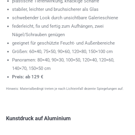
plastische Tiefenwirkung, knackige Schärfe
stabiler, leichter und bruchsicherer als Glas
schwebender Look durch unsichtbare Galerieschiene
federleicht, fix und fertig zum Aufhängen, zwei
Nägel/Schrauben genügen
geeignet für geschützte Feucht- und Außenbereiche
Größen: 60×40, 75×50, 90×60, 120×80, 150×100 cm
Panoramen: 80×40, 90×30, 100×50, 120×40, 120×60,
140×70, 150×50 cm
Preis: ab 129 €
Hinweis: Materialbedingt treten je nach Lichteinfall dezente Spiegelungen auf.
Kunstdruck auf Aluminium