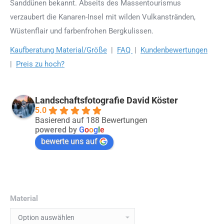
Sanddünen bekannt. Abseits des Massentourismus
verzaubert die Kanaren-Insel mit wilden Vulkanstränden,
Wüstenflair und farbenfrohen Bergkulissen.
Kaufberatung Material/Größe
|
FAQ
|
Kundenbewertungen
|
Preis zu hoch?
Landschaftsfotografie David Köster
5.0
Basierend auf 188 Bewertungen
powered by
G
o
o
g
l
e
bewerte uns auf
Material