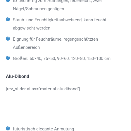
fix und fertig zum Aufhängen, federleicht, zwei
Nägel/Schrauben genügen
Staub- und Feuchtigkeitsabweisend, kann feucht
abgewischt werden
Eignung für Feuchträume, regengeschützten
Außenbereich
Größen: 60×40, 75×50, 90×60, 120×80, 150×100 cm
Alu-Dibond
[rev_slider alias=“material-alu-dibond“]
futuristisch-elegante Anmutung