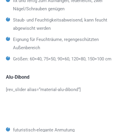
fix und fertig zum Aufhängen, federleicht, zwei
Nägel/Schrauben genügen
Staub- und Feuchtigkeitsabweisend, kann feucht
abgewischt werden
Eignung für Feuchträume, regengeschützten
Außenbereich
Größen: 60×40, 75×50, 90×60, 120×80, 150×100 cm
Alu-Dibond
[rev_slider alias=“material-alu-dibond“]
futuristisch-elegante Anmutung