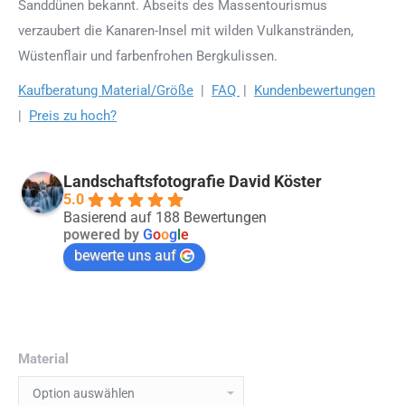
Sanddünen bekannt. Abseits des Massentourismus
verzaubert die Kanaren-Insel mit wilden Vulkanstränden,
Wüstenflair und farbenfrohen Bergkulissen.
Kaufberatung Material/Größe
|
FAQ
|
Kundenbewertungen
|
Preis zu hoch?
Landschaftsfotografie David Köster
5.0
Basierend auf 188 Bewertungen
powered by
G
o
o
g
l
e
bewerte uns auf
Material