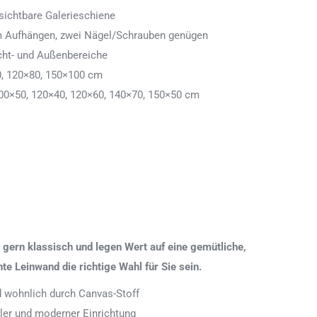
ichtbare Galerieschiene
 zum Aufhängen, zwei Nägel/Schrauben genügen
cht- und Außenbereiche
0, 120×80, 150×100 cm
00×50, 120×40, 120×60, 140×70, 150×50 cm
gern klassisch und legen Wert auf eine gemütliche,
 Leinwand die richtige Wahl für Sie sein.
nd wohnlich durch Canvas-Stoff
aler und moderner Einrichtung