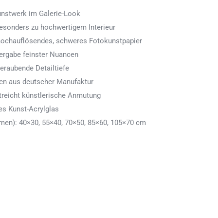
Kunstwerk im Galerie-Look
 besonders zu hochwertigem Interieur
 hochauflösendes, schweres Fotokunstpapier
ergabe feinster Nuancen
eraubende Detailtiefe
men aus deutscher Manufaktur
treicht künstlerische Anmutung
es Kunst-Acrylglas
en): 40×30, 55×40, 70×50, 85×60, 105×70 cm