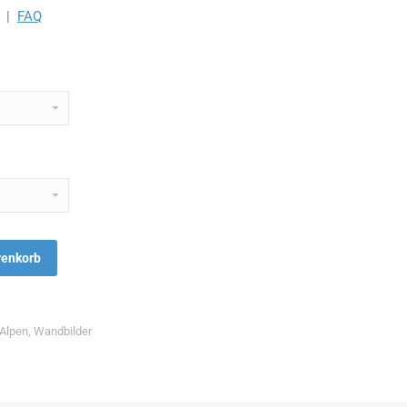
|
FAQ
renkorb
Alpen
,
Wandbilder