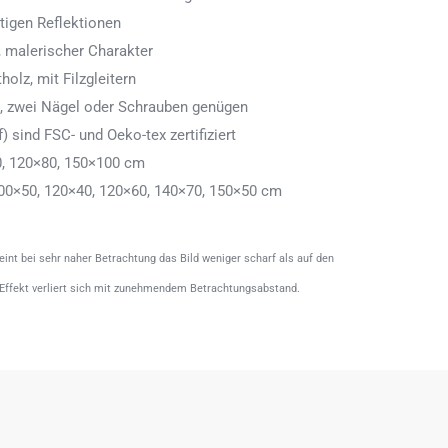
tigen Reflektionen
 malerischer Charakter
olz, mit Filzgleitern
n, zwei Nägel oder Schrauben genügen
) sind FSC- und Oeko-tex zertifiziert
0, 120×80, 150×100 cm
00×50, 120×40, 120×60, 140×70, 150×50 cm
heint bei sehr naher Betrachtung das Bild weniger scharf als auf den
 Effekt verliert sich mit zunehmendem Betrachtungsabstand.