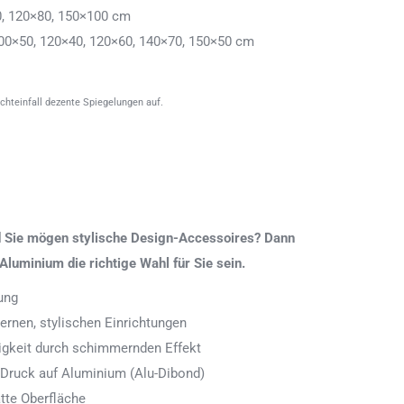
0, 120×80, 150×100 cm
00×50, 120×40, 120×60, 140×70, 150×50 cm
ichteinfall dezente Spiegelungen auf.
nd Sie mögen stylische Design-Accessoires? Dann
Aluminium die richtige Wahl für Sie sein.
ung
rnen, stylischen Einrichtungen
digkeit durch schimmernden Effekt
 Druck auf Aluminium (Alu-Dibond)
tte Oberfläche