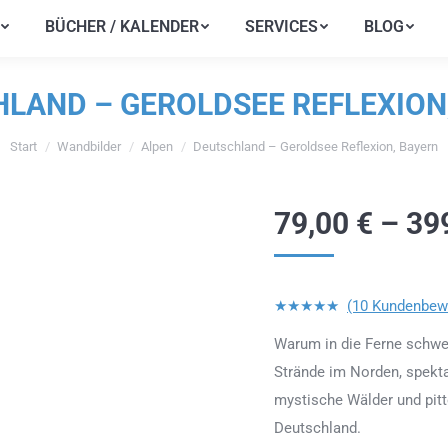
BÜCHER / KALENDER
SERVICES
BLOG
BÜCHER / KALENDER
SERVICES
BLOG
LAND – GEROLDSEE REFLEXION
Start
Wandbilder
Alpen
Deutschland – Geroldsee Reflexion, Bayern
Sie befinden sich hier:
79,00
€
–
39
★★★★★
(10 Kundenbew
Warum in die Ferne schwe
Strände im Norden, spekta
mystische Wälder und pit
Deutschland.