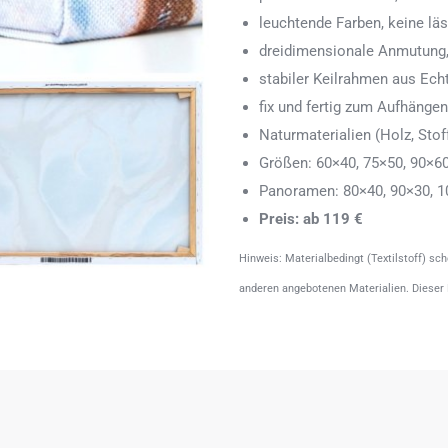
leuchtende Farben, keine läs
dreidimensionale Anmutung,
stabiler Keilrahmen aus Echth
fix und fertig zum Aufhänge
Naturmaterialien (Holz, Stoff
Größen: 60×40, 75×50, 90×6
Panoramen: 80×40, 90×30, 1
Preis: ab 119 €
Hinweis: Materialbedingt (Textilstoff) sc
anderen angebotenen Materialien. Dieser