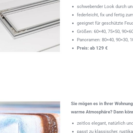
schwebender Look durch uns
federleicht, fix und fertig
geeignet für geschützte Feu
Größen: 60×40, 75×50, 90×6
Panoramen: 80×40, 90×30, 1
Preis: ab 129 €
Sie mögen es in Ihrer Wohnung 
warme Atmosphäre? Dann könnte
zeitlos elegant, natürlich u
passt zu klassischer, rustik