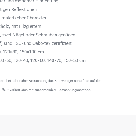
aler und moderner Einrichtung
tigen Reflektionen
 malerischer Charakter
olz, mit Filzgleitern
n, zwei Nägel oder Schrauben genügen
) sind FSC- und Oeko-tex zertifiziert
0, 120×80, 150×100 cm
00×50, 120×40, 120×60, 140×70, 150×50 cm
heint bei sehr naher Betrachtung das Bild weniger scharf als auf den
 Effekt verliert sich mit zunehmendem Betrachtungsabstand.