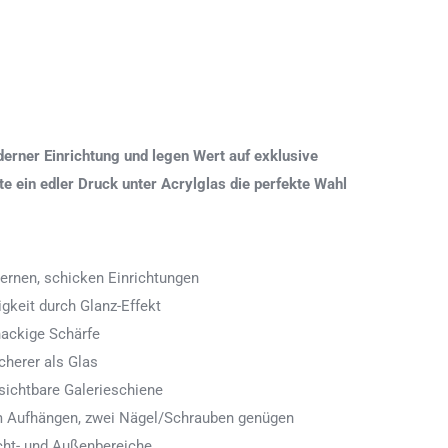
erner Einrichtung und legen Wert auf exklusive
 ein edler Druck unter Acrylglas die perfekte Wahl
ernen, schicken Einrichtungen
igkeit durch Glanz-Effekt
nackige Schärfe
icherer als Glas
ichtbare Galerieschiene
 zum Aufhängen, zwei Nägel/Schrauben genügen
cht- und Außenbereiche