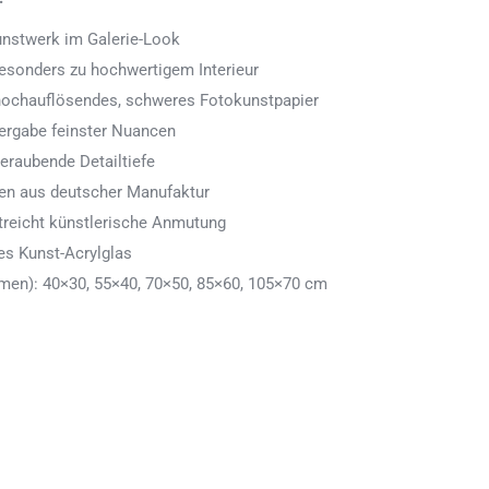
Kunstwerk im Galerie-Look
 besonders zu hochwertigem Interieur
 hochauflösendes, schweres Fotokunstpapier
ergabe feinster Nuancen
eraubende Detailtiefe
men aus deutscher Manufaktur
treicht künstlerische Anmutung
es Kunst-Acrylglas
en): 40×30, 55×40, 70×50, 85×60, 105×70 cm