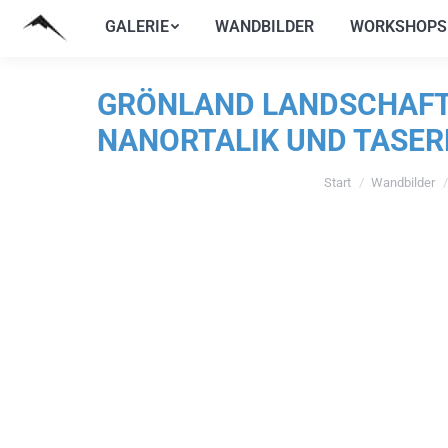
GALERIE
WANDBILDER
WORKSHOPS
GALERIE
WANDBILDER
WORKSHOPS
GRÖNLAND LANDSCHAFT:
NANORTALIK UND TASER
Start
Wandbilder
Sie befinden sich hie