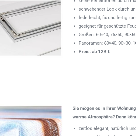
keine Reflektionen durch ma
schwebender Look durch uns
federleicht, fix und fertig
geeignet für geschützte Feu
Größen: 60×40, 75×50, 90×6
Panoramen: 80×40, 90×30, 1
Preis: ab 129 €
Sie mögen es in Ihrer Wohnung 
warme Atmosphäre? Dann könnte
zeitlos elegant, natürlich u