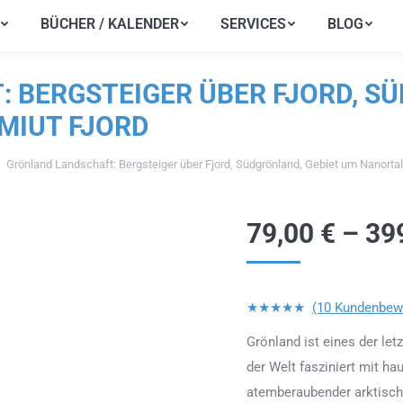
BÜCHER / KALENDER
SERVICES
BLOG
BÜCHER / KALENDER
SERVICES
BLOG
 BERGSTEIGER ÜBER FJORD, SÜ
MIUT FJORD
Grönland Landschaft: Bergsteiger über Fjord, Südgrönland, Gebiet um Nanortal
r:
79,00
€
–
39
★★★★★
(10 Kundenbew
Grönland ist eines der let
der Welt fasziniert mit h
atemberaubender arktisch