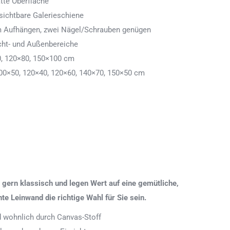
tte Oberfläche
ichtbare Galerieschiene
 zum Aufhängen, zwei Nägel/Schrauben genügen
cht- und Außenbereiche
0, 120×80, 150×100 cm
00×50, 120×40, 120×60, 140×70, 150×50 cm
gern klassisch und legen Wert auf eine gemütliche,
 Leinwand die richtige Wahl für Sie sein.
nd wohnlich durch Canvas-Stoff