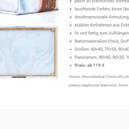
passt zu klassischer, rustik
leuchtende Farben, keine läs
dreidimensionale Anmutung,
stabiler Keilrahmen aus Echth
fix und fertig zum Aufhänge
Naturmaterialien (Holz, Stoff
Größen: 60×40, 75×50, 90×6
Panoramen: 80×40, 90×30, 1
Preis: ab 119 €
Hinweis: Materialbedingt (Textilstoff) sc
anderen angebotenen Materialien. Dieser