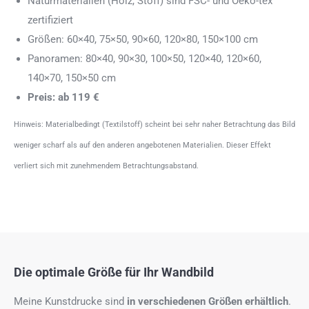
Naturmaterialien (Holz, Stoff) sind FSC- und Oeko-tex
zertifiziert
Größen: 60×40, 75×50, 90×60, 120×80, 150×100 cm
Panoramen: 80×40, 90×30, 100×50, 120×40, 120×60,
140×70, 150×50 cm
Preis: ab 119 €
Hinweis: Materialbedingt (Textilstoff) scheint bei sehr naher Betrachtung das Bild
weniger scharf als auf den anderen angebotenen Materialien. Dieser Effekt
verliert sich mit zunehmendem Betrachtungsabstand.
Die optimale Größe für Ihr Wandbild
Meine Kunstdrucke sind
in verschiedenen Größen erhältlich
.