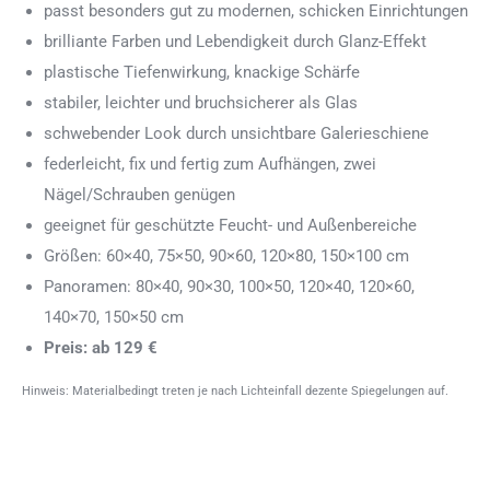
passt besonders gut zu modernen, schicken Einrichtungen
brilliante Farben und Lebendigkeit durch Glanz-Effekt
plastische Tiefenwirkung, knackige Schärfe
stabiler, leichter und bruchsicherer als Glas
schwebender Look durch unsichtbare Galerieschiene
federleicht, fix und fertig zum Aufhängen, zwei
Nägel/Schrauben genügen
geeignet für geschützte Feucht- und Außenbereiche
Größen: 60×40, 75×50, 90×60, 120×80, 150×100 cm
Panoramen: 80×40, 90×30, 100×50, 120×40, 120×60,
140×70, 150×50 cm
Preis: ab 129 €
Hinweis: Materialbedingt treten je nach Lichteinfall dezente Spiegelungen auf.