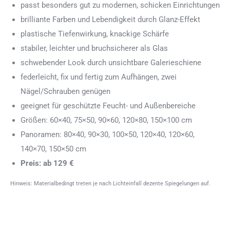
passt besonders gut zu modernen, schicken Einrichtungen
brilliante Farben und Lebendigkeit durch Glanz-Effekt
plastische Tiefenwirkung, knackige Schärfe
stabiler, leichter und bruchsicherer als Glas
schwebender Look durch unsichtbare Galerieschiene
federleicht, fix und fertig zum Aufhängen, zwei
Nägel/Schrauben genügen
geeignet für geschützte Feucht- und Außenbereiche
Größen: 60×40, 75×50, 90×60, 120×80, 150×100 cm
Panoramen: 80×40, 90×30, 100×50, 120×40, 120×60,
140×70, 150×50 cm
Preis: ab 129 €
Hinweis: Materialbedingt treten je nach Lichteinfall dezente Spiegelungen auf.