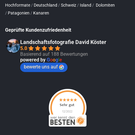
Hochformate
/
Deutschland
/
Schweiz
/
Island
/
Dolomiten
/
Patagonien
/
Kanaren
Geprüfte Kundenzufriedenheit
Landschaftsfotografie David Köster
5.0
Basierend auf 188 Bewertungen
powered by
G
o
o
g
l
e
bewerte uns auf