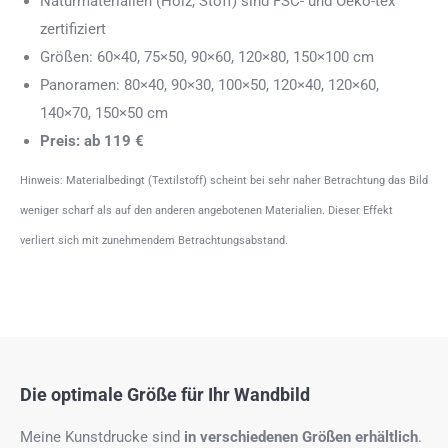
Naturmaterialien (Holz, Stoff) sind FSC- und Oeko-tex
zertifiziert
Größen: 60×40, 75×50, 90×60, 120×80, 150×100 cm
Panoramen: 80×40, 90×30, 100×50, 120×40, 120×60,
140×70, 150×50 cm
Preis: ab 119 €
Hinweis: Materialbedingt (Textilstoff) scheint bei sehr naher Betrachtung das Bild
weniger scharf als auf den anderen angebotenen Materialien. Dieser Effekt
verliert sich mit zunehmendem Betrachtungsabstand.
Die optimale Größe für Ihr Wandbild
Meine Kunstdrucke sind
in verschiedenen Größen erhältlich
.