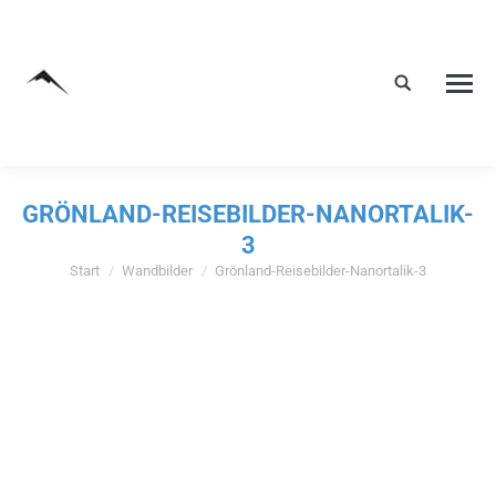
GRÖNLAND-REISEBILDER-NANORTALIK-
3
Start
Wandbilder
Grönland-Reisebilder-Nanortalik-3
Sie befinden sich hier: