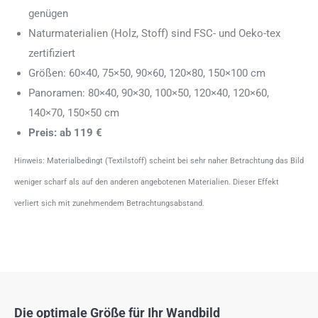
genügen
Naturmaterialien (Holz, Stoff) sind FSC- und Oeko-tex
zertifiziert
Größen: 60×40, 75×50, 90×60, 120×80, 150×100 cm
Panoramen: 80×40, 90×30, 100×50, 120×40, 120×60,
140×70, 150×50 cm
Preis: ab 119 €
Hinweis: Materialbedingt (Textilstoff) scheint bei sehr naher Betrachtung das Bild
weniger scharf als auf den anderen angebotenen Materialien. Dieser Effekt
verliert sich mit zunehmendem Betrachtungsabstand.
Die optimale Größe für Ihr Wandbild