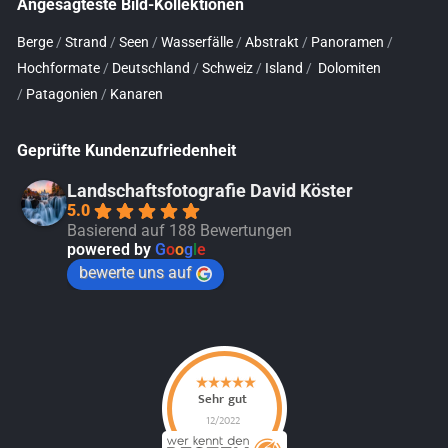
Angesagteste Bild-Kollektionen
Berge
/
Strand
/
Seen
/
Wasserfälle
/
Abstrakt
/
Panoramen
/
Hochformate
/
Deutschland
/
Schweiz
/
Island
/
Dolomiten
/
Patagonien
/
Kanaren
Geprüfte Kundenzufriedenheit
Landschaftsfotografie David Köster
5.0
Basierend auf 188 Bewertungen
powered by
G
o
o
g
l
e
bewerte uns auf