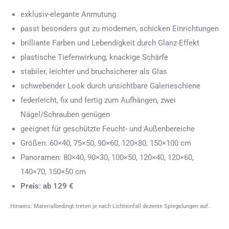
exklusiv-elegante Anmutung
passt besonders gut zu modernen, schicken Einrichtungen
brilliante Farben und Lebendigkeit durch Glanz-Effekt
plastische Tiefenwirkung, knackige Schärfe
stabiler, leichter und bruchsicherer als Glas
schwebender Look durch unsichtbare Galerieschiene
federleicht, fix und fertig zum Aufhängen, zwei
Nägel/Schrauben genügen
geeignet für geschützte Feucht- und Außenbereiche
Größen: 60×40, 75×50, 90×60, 120×80, 150×100 cm
Panoramen: 80×40, 90×30, 100×50, 120×40, 120×60,
140×70, 150×50 cm
Preis: ab 129 €
Hinweis: Materialbedingt treten je nach Lichteinfall dezente Spiegelungen auf.