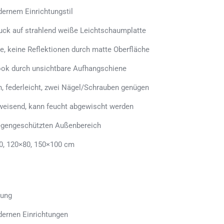
ernem Einrichtungstil
uck auf strahlend weiße Leichtschaumplatte
e, keine Reflektionen durch matte Oberfläche
ook durch unsichtbare Aufhangschiene
n, federleicht, zwei Nägel/Schrauben genügen
weisend, kann feucht abgewischt werden
regengeschützten Außenbereich
0, 120×80, 150×100 cm
tung
dernen Einrichtungen