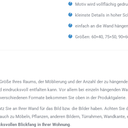
Motiv wird vollflächig gedr
kleinste Details in hoher Sc
einfach an die Wand hängen
Größen: 60×40, 75×50, 90×6
röße Ihres Raums, der Möblierung und der Anzahl der zu hängenden Bi
d eindrucksvoll entfalten kann. Vor allem bei einzeln hängenden Wan
 verschiedenen Formate bekommen Sie oben in der Produktgalerie.
latz Sie an Ihrer Wand für das Bild bzw. die Bilder haben. Achten Si
 auch zu Möbeln, Pflanzen, anderen Bildern, Türrahmen, Wandkante, 
cksvollen Blickfang in Ihrer Wohnung
.