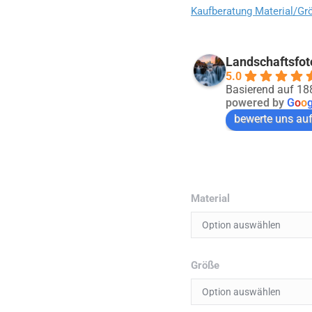
Kaufberatung Material/Gr
Landschaftsfot
5.0
Basierend auf 1
powered by
G
o
o
bewerte uns au
Material
Größe