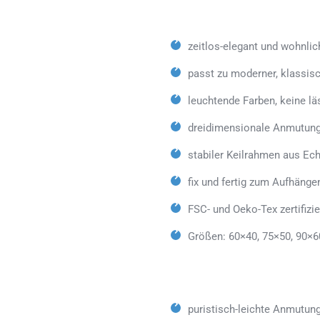
zeitlos-elegant und wohnlic
passt zu moderner, klassisc
leuchtende Farben, keine lä
dreidimensionale Anmutung
stabiler Keilrahmen aus Ech
fix und fertig zum Aufhäng
FSC- und Oeko-Tex zertifizie
Größen: 60×40, 75×50, 90×6
puristisch-leichte Anmutun