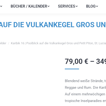
BÜCHER / KALENDER
SERVICES
BLOG
BÜCHER / KALENDER
SERVICES
BLOG
 AUF DIE VULKANKEGEL GROS UND
lder
Karibik 16 | Poolblick auf die Vulkankegel Gros und Petit Piton, St. Lucia,
ch hier:
79,00
€
–
34
Blendend weiße Strände, 
Reggae und Rum. Die Karibi
Auf einem mehrwöchigen S
tropische Inselparadies e