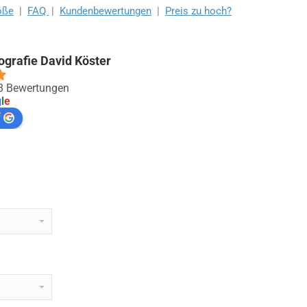
öße
|
FAQ
|
Kundenbewertungen
|
Preis zu hoch?
ografie David Köster
88 Bewertungen
g
l
e
f