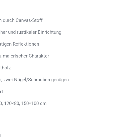
h durch Canvas-Stoff
her und rustikaler Einrichtung
stigen Reflektionen
, malerischer Charakter
tholz
en, zwei Nägel/Schrauben genügen
rt
0, 120×80, 150×100 cm
g