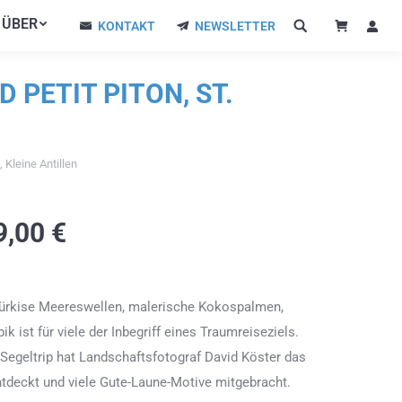
ÜBER
ÜBER
KONTAKT
NEWSLETTER
KONTAKT
NEWSLETTER
 PETIT PITON, ST.
 Kleine Antillen
9,00
€
türkise Meereswellen, malerische Kokospalmen,
k ist für viele der Inbegriff eines Traumreiseziels.
egeltrip hat Landschaftsfotograf David Köster das
ntdeckt und viele Gute-Laune-Motive mitgebracht.