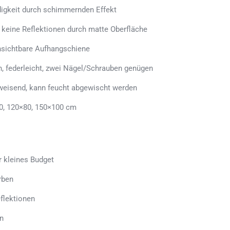
ndigkeit durch schimmernden Effekt
, keine Reflektionen durch matte Oberfläche
sichtbare Aufhangschiene
n, federleicht, zwei Nägel/Schrauben genügen
weisend, kann feucht abgewischt werden
0, 120×80, 150×100 cm
r kleines Budget
rben
flektionen
n