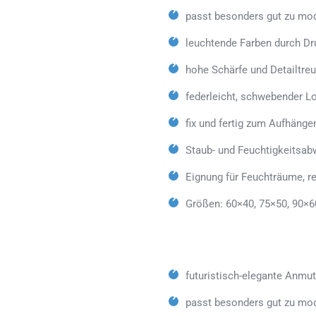
passt besonders gut zu mod
leuchtende Farben durch Dr
hohe Schärfe und Detailtreu
federleicht, schwebender L
fix und fertig zum Aufhänge
Staub- und Feuchtigkeitsab
Eignung für Feuchträume, 
Größen: 60×40, 75×50, 90×6
futuristisch-elegante Anmu
passt besonders gut zu mo