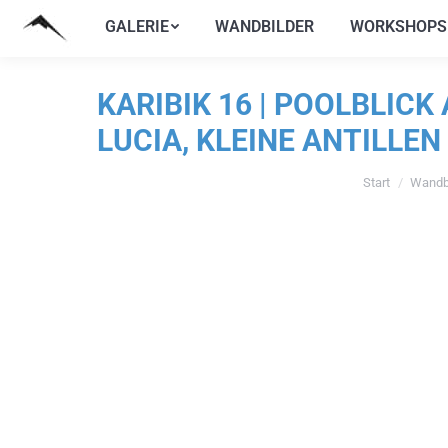
GALERIE
WANDBILDER
WORKSHOPS
GALERIE
WANDBILDER
WORKSHOPS
KARIBIK 16 | POOLBLICK
LUCIA, KLEINE ANTILLEN
Start
Wandbi
Sie befinden si