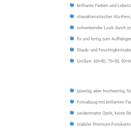
brilliante Farben und Lebe
charakteristischer Alu-Kern
schwebender Look durch un
fix und fertig zum Aufhänge
Staub- und Feuchtigkeitsab
Größen: 60×40, 75×50, 90×6
günstig, aber hochwertig, fü
Fotoabzug mit brillanten Fa
seidenmatte Optik, keine Re
stabiler Premium-Fotokarto