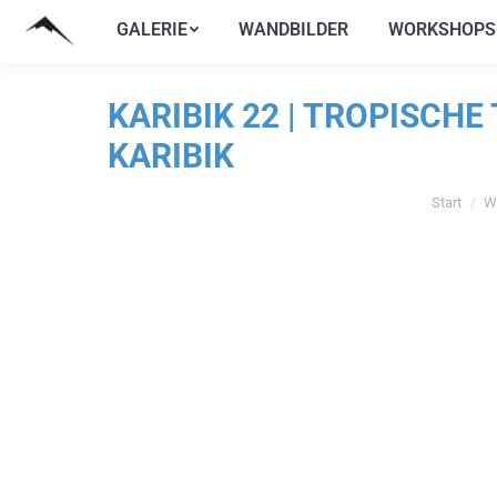
GALERIE
WANDBILDER
WORKSHOPS
GALERIE
WANDBILDER
WORKSHOPS
KARIBIK 22 | TROPISCH
KARIBIK
Start
W
Sie befinde