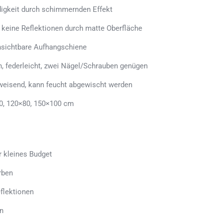
ndigkeit durch schimmernden Effekt
, keine Reflektionen durch matte Oberfläche
sichtbare Aufhangschiene
n, federleicht, zwei Nägel/Schrauben genügen
weisend, kann feucht abgewischt werden
0, 120×80, 150×100 cm
r kleines Budget
rben
flektionen
n