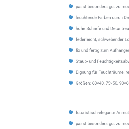
passt besonders gut zu mod
leuchtende Farben durch Dr
hohe Schärfe und Detailtreu
federleicht, schwebender L
fix und fertig zum Aufhänge
Staub- und Feuchtigkeitsab
Eignung für Feuchträume, 
Größen: 60×40, 75×50, 90×6
futuristisch-elegante Anmu
passt besonders gut zu mo