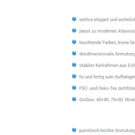
zeitlos-elegant und wohnlic
passt zu moderner, klassisc
leuchtende Farben, keine lä
dreidimensionale Anmutung
stabiler Keilrahmen aus Ech
fix und fertig zum Aufhäng
FSC- und Oeko-Tex zertifizie
Größen: 60×40, 75×50, 90×6
puristisch-leichte Anmutun