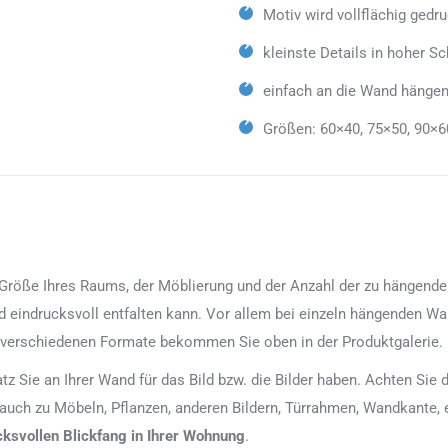
Motiv wird vollflächig gedr
kleinste Details in hoher Sc
einfach an die Wand hängen
Größen: 60×40, 75×50, 90×6
röße Ihres Raums, der Möblierung und der Anzahl der zu hängenden Bi
d eindrucksvoll entfalten kann. Vor allem bei einzeln hängenden Wan
 verschiedenen Formate bekommen Sie oben in der Produktgalerie.
latz Sie an Ihrer Wand für das Bild bzw. die Bilder haben. Achten Si
 auch zu Möbeln, Pflanzen, anderen Bildern, Türrahmen, Wandkante, 
cksvollen Blickfang in Ihrer Wohnung
.