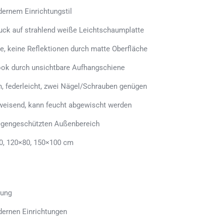
ernem Einrichtungstil
uck auf strahlend weiße Leichtschaumplatte
e, keine Reflektionen durch matte Oberfläche
ook durch unsichtbare Aufhangschiene
n, federleicht, zwei Nägel/Schrauben genügen
weisend, kann feucht abgewischt werden
regengeschützten Außenbereich
0, 120×80, 150×100 cm
tung
dernen Einrichtungen