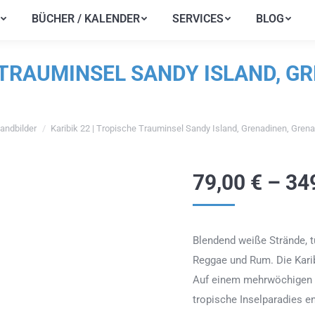
BÜCHER / KALENDER
SERVICES
BLOG
BÜCHER / KALENDER
SERVICES
BLOG
E TRAUMINSEL SANDY ISLAND, G
andbilder
Karibik 22 | Tropische Trauminsel Sandy Island, Grenadinen, Grena
n sich hier:
79,00
€
–
34
Blendend weiße Strände, 
Reggae und Rum. Die Karibi
Auf einem mehrwöchigen S
tropische Inselparadies e