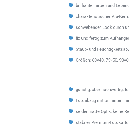
brilliante Farben und Lebe
charakteristischer Alu-Kern
schwebender Look durch un
fix und fertig zum Aufhänge
Staub- und Feuchtigkeitsab
Größen: 60×40, 75×50, 90×6
günstig, aber hochwertig, fü
Fotoabzug mit brillanten Fa
seidenmatte Optik, keine Re
stabiler Premium-Fotokarto