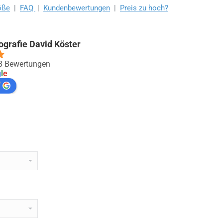
öße
|
FAQ
|
Kundenbewertungen
|
Preis zu hoch?
ografie David Köster
88 Bewertungen
g
l
e
f