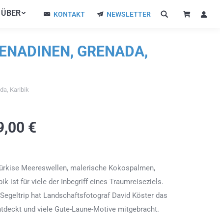
ÜBER
ÜBER
KONTAKT
NEWSLETTER
KONTAKT
NEWSLETTER
RENADINEN, GRENADA,
da, Karibik
9,00
€
türkise Meereswellen, malerische Kokospalmen,
k ist für viele der Inbegriff eines Traumreiseziels.
egeltrip hat Landschaftsfotograf David Köster das
ntdeckt und viele Gute-Laune-Motive mitgebracht.