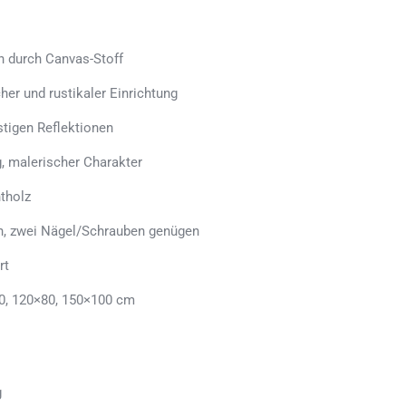
h durch Canvas-Stoff
her und rustikaler Einrichtung
stigen Reflektionen
, malerischer Charakter
tholz
en, zwei Nägel/Schrauben genügen
rt
0, 120×80, 150×100 cm
g