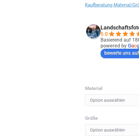
Kaufberatung Material/Gr
Landschaftsfot
5.0
Basierend auf 1
powered by
G
o
o
bewerte uns au
Material
Größe