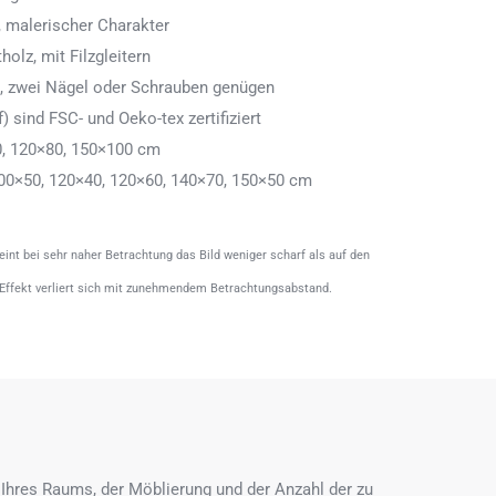
 malerischer Charakter
olz, mit Filzgleitern
n, zwei Nägel oder Schrauben genügen
) sind FSC- und Oeko-tex zertifiziert
0, 120×80, 150×100 cm
00×50, 120×40, 120×60, 140×70, 150×50 cm
heint bei sehr naher Betrachtung das Bild weniger scharf als auf den
 Effekt verliert sich mit zunehmendem Betrachtungsabstand.
Ihres Raums, der Möblierung und der Anzahl der zu