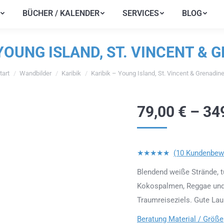
BÜCHER / KALENDER
SERVICES
BLOG
BÜCHER / KALENDER
SERVICES
BLOG
 YOUNG ISLAND, ST. VINCENT & 
tart
Wandbilder
Karibik
Karibik – Young Island, St. Vincent & Grenadin
 befinden sich hier:
79,00
€
–
34
★★★★★
(10 Kundenbew
Blendend weiße Strände, t
Kokospalmen, Reggae und Ru
Traumreiseziels. Gute Lau
Beratung Material / Größe