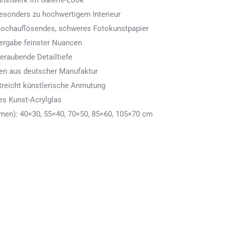
Kunstwerk im Galerie-Look
 besonders zu hochwertigem Interieur
 hochauflösendes, schweres Fotokunstpapier
ergabe feinster Nuancen
eraubende Detailtiefe
men aus deutscher Manufaktur
treicht künstlerische Anmutung
es Kunst-Acrylglas
en): 40×30, 55×40, 70×50, 85×60, 105×70 cm