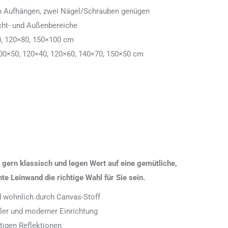
 zum Aufhängen, zwei Nägel/Schrauben genügen
cht- und Außenbereiche
0, 120×80, 150×100 cm
00×50, 120×40, 120×60, 140×70, 150×50 cm
gern klassisch und legen Wert auf eine gemütliche,
 Leinwand die richtige Wahl für Sie sein.
nd wohnlich durch Canvas-Stoff
aler und moderner Einrichtung
tigen Reflektionen