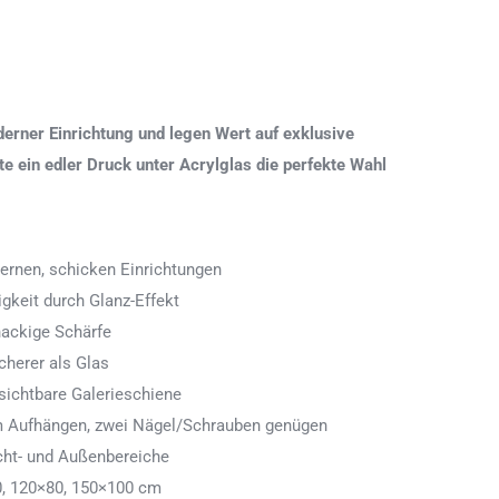
erner Einrichtung und legen Wert auf exklusive
 ein edler Druck unter Acrylglas die perfekte Wahl
ernen, schicken Einrichtungen
igkeit durch Glanz-Effekt
nackige Schärfe
icherer als Glas
ichtbare Galerieschiene
 zum Aufhängen, zwei Nägel/Schrauben genügen
cht- und Außenbereiche
0, 120×80, 150×100 cm