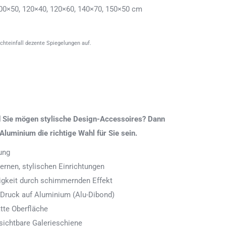
00×50, 120×40, 120×60, 140×70, 150×50 cm
ichteinfall dezente Spiegelungen auf.
nd Sie mögen stylische Design-Accessoires? Dann
Aluminium die richtige Wahl für Sie sein.
ung
rnen, stylischen Einrichtungen
digkeit durch schimmernden Effekt
 Druck auf Aluminium (Alu-Dibond)
tte Oberfläche
ichtbare Galerieschiene