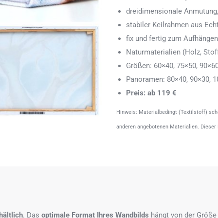
dreidimensionale Anmutung,
stabiler Keilrahmen aus Echth
fix und fertig zum Aufhänge
Naturmaterialien (Holz, Stoff
Größen: 60×40, 75×50, 90×6
Panoramen: 80×40, 90×30, 1
Preis: ab 119 €
Hinweis: Materialbedingt (Textilstoff) sc
anderen angebotenen Materialien. Dieser
ältlich
. Das
optimale Format
Ihres Wandbilds
hängt von der Größe 