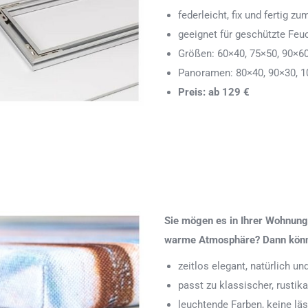
federleicht, fix und fertig
geeignet für geschützte Feu
Größen: 60×40, 75×50, 90×6
Panoramen: 80×40, 90×30, 1
Preis: ab 129 €
Sie mögen es in Ihrer Wohnung 
warme Atmosphäre? Dann könnte
zeitlos elegant, natürlich u
passt zu klassischer, rustik
leuchtende Farben, keine läs