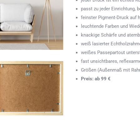
jeder Druck ist ein echtes 
passt zu jeder Einrichtung,
feinster Pigment-Druck auf
leuchtende Farben und Wied
knackige Schärfe und atemb
weiß lasierter Echtholzrah
weißes Passepartout unters
fast unsichtbares, reflexarm
Größen (Außenmaß mit Rahm
Preis: ab 99 €