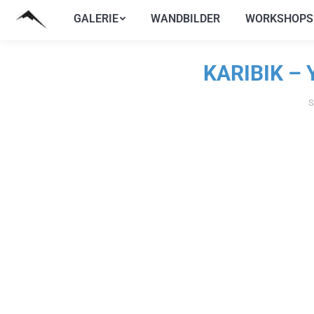
GALERIE
WANDBILDER
WORKSHOPS
GALERIE
WANDBILDER
WORKSHOPS
KARIBIK –
S
Sie