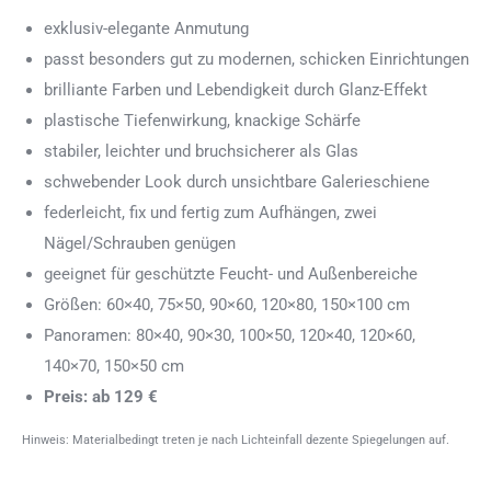
exklusiv-elegante Anmutung
passt besonders gut zu modernen, schicken Einrichtungen
brilliante Farben und Lebendigkeit durch Glanz-Effekt
plastische Tiefenwirkung, knackige Schärfe
stabiler, leichter und bruchsicherer als Glas
schwebender Look durch unsichtbare Galerieschiene
federleicht, fix und fertig zum Aufhängen, zwei
Nägel/Schrauben genügen
geeignet für geschützte Feucht- und Außenbereiche
Größen: 60×40, 75×50, 90×60, 120×80, 150×100 cm
Panoramen: 80×40, 90×30, 100×50, 120×40, 120×60,
140×70, 150×50 cm
Preis: ab 129 €
Hinweis: Materialbedingt treten je nach Lichteinfall dezente Spiegelungen auf.