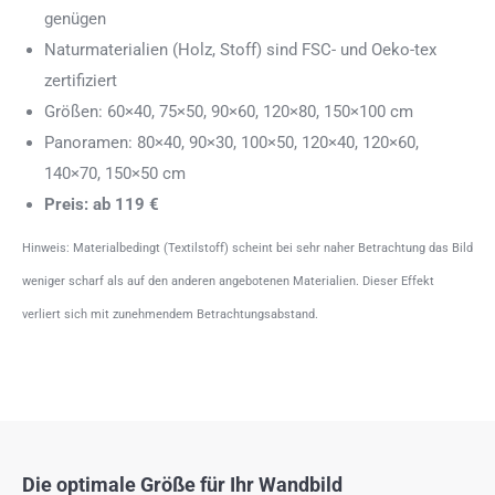
genügen
Naturmaterialien (Holz, Stoff) sind FSC- und Oeko-tex
zertifiziert
Größen: 60×40, 75×50, 90×60, 120×80, 150×100 cm
Panoramen: 80×40, 90×30, 100×50, 120×40, 120×60,
140×70, 150×50 cm
Preis: ab 119 €
Hinweis: Materialbedingt (Textilstoff) scheint bei sehr naher Betrachtung das Bild
weniger scharf als auf den anderen angebotenen Materialien. Dieser Effekt
verliert sich mit zunehmendem Betrachtungsabstand.
Die optimale Größe für Ihr Wandbild