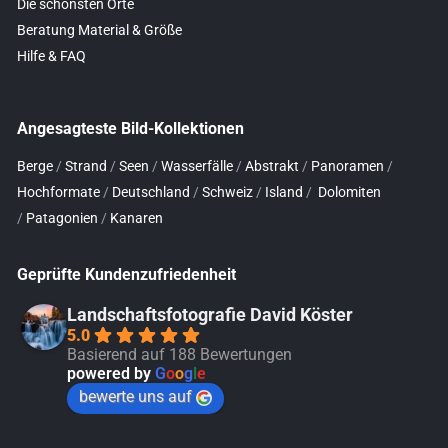
Die schönsten Orte
Beratung Material & Größe
Hilfe & FAQ
Angesagteste Bild-Kollektionen
Berge
/
Strand
/
Seen
/
Wasserfälle
/
Abstrakt
/
Panoramen
/
Hochformate
/
Deutschland
/
Schweiz
/
Island
/
Dolomiten
/
Patagonien
/
Kanaren
Geprüfte Kundenzufriedenheit
Landschaftsfotografie David Köster
5.0
Basierend auf 188 Bewertungen
powered by
G
o
o
g
l
e
bewerte uns auf