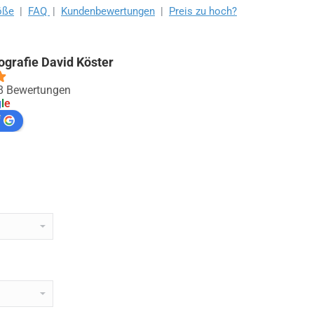
öße
|
FAQ
|
Kundenbewertungen
|
Preis zu hoch?
ografie David Köster
88 Bewertungen
g
l
e
f