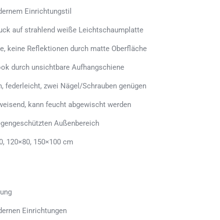
ernem Einrichtungstil
uck auf strahlend weiße Leichtschaumplatte
e, keine Reflektionen durch matte Oberfläche
ook durch unsichtbare Aufhangschiene
n, federleicht, zwei Nägel/Schrauben genügen
weisend, kann feucht abgewischt werden
regengeschützten Außenbereich
0, 120×80, 150×100 cm
tung
dernen Einrichtungen