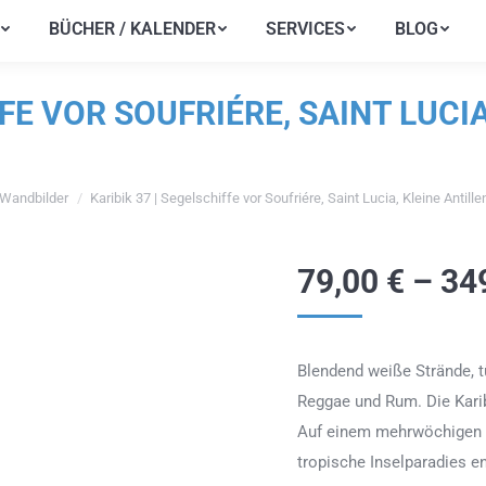
BÜCHER / KALENDER
SERVICES
BLOG
BÜCHER / KALENDER
SERVICES
BLOG
FFE VOR SOUFRIÉRE, SAINT LUCIA
Wandbilder
Karibik 37 | Segelschiffe vor Soufriére, Saint Lucia, Kleine Antille
den sich hier:
79,00
€
–
34
Blendend weiße Strände, 
Reggae und Rum. Die Karibi
Auf einem mehrwöchigen S
tropische Inselparadies e