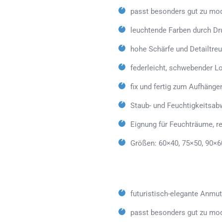
passt besonders gut zu mod
leuchtende Farben durch Dr
hohe Schärfe und Detailtreu
federleicht, schwebender L
fix und fertig zum Aufhänge
Staub- und Feuchtigkeitsab
Eignung für Feuchträume, 
Größen: 60×40, 75×50, 90×6
futuristisch-elegante Anmu
passt besonders gut zu mo