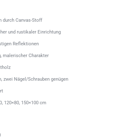
h durch Canvas-Stoff
her und rustikaler Einrichtung
stigen Reflektionen
, malerischer Charakter
tholz
en, zwei Nägel/Schrauben genügen
rt
0, 120×80, 150×100 cm
g