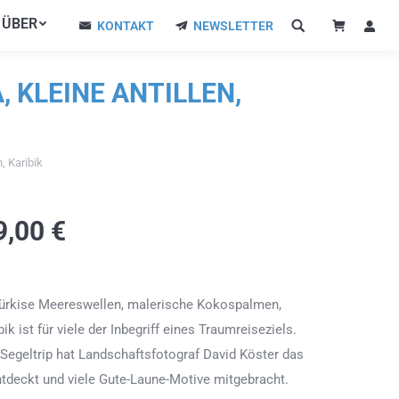
ÜBER
ÜBER
KONTAKT
NEWSLETTER
KONTAKT
NEWSLETTER
, KLEINE ANTILLEN,
n, Karibik
9,00
€
türkise Meereswellen, malerische Kokospalmen,
k ist für viele der Inbegriff eines Traumreiseziels.
egeltrip hat Landschaftsfotograf David Köster das
ntdeckt und viele Gute-Laune-Motive mitgebracht.