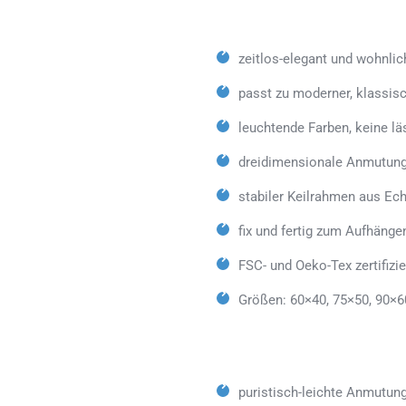
zeitlos-elegant und wohnlic
passt zu moderner, klassisc
leuchtende Farben, keine lä
dreidimensionale Anmutung
stabiler Keilrahmen aus Ech
fix und fertig zum Aufhäng
FSC- und Oeko-Tex zertifizie
Größen: 60×40, 75×50, 90×6
puristisch-leichte Anmutun