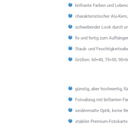
brilliante Farben und Lebe
charakteristischer Alu-Kern
schwebender Look durch un
fix und fertig zum Aufhänge
Staub- und Feuchtigkeitsab
Größen: 60×40, 75×50, 90×6
günstig, aber hochwertig, fü
Fotoabzug mit brillanten Fa
seidenmatte Optik, keine Re
stabiler Premium-Fotokarto