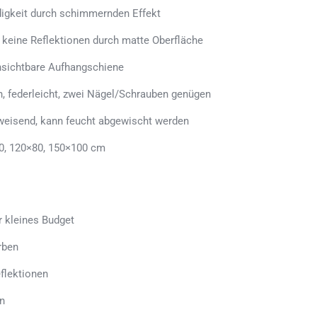
ndigkeit durch schimmernden Effekt
, keine Reflektionen durch matte Oberfläche
sichtbare Aufhangschiene
n, federleicht, zwei Nägel/Schrauben genügen
weisend, kann feucht abgewischt werden
0, 120×80, 150×100 cm
r kleines Budget
rben
flektionen
n