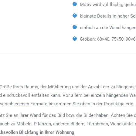
Motiv wird vollflächig gedr
kleinste Details in hoher Sc
einfach an die Wand hängen
Größen: 60×40, 75×50, 90×6
röße Ihres Raums, der Möblierung und der Anzahl der zu hängenden Bi
d eindrucksvoll entfalten kann. Vor allem bei einzeln hängenden Wan
 verschiedenen Formate bekommen Sie oben in der Produktgalerie.
latz Sie an Ihrer Wand für das Bild bzw. die Bilder haben. Achten Si
 auch zu Möbeln, Pflanzen, anderen Bildern, Türrahmen, Wandkante, 
cksvollen Blickfang in Ihrer Wohnung
.