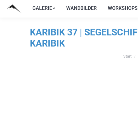
GALERIE
WANDBILDER
WORKSHOPS
GALERIE
WANDBILDER
WORKSHOPS
KARIBIK 37 | SEGELSCHI
KARIBIK
Start
Sie befin