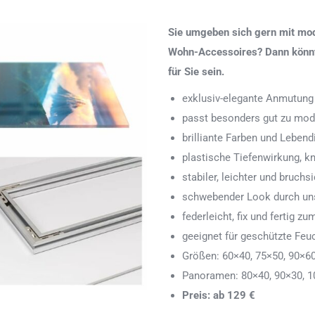
Sie umgeben sich gern mit mod
Wohn-Accessoires? Dann könnte
für Sie sein.
exklusiv-elegante Anmutung
passt besonders gut zu mod
brilliante Farben und Lebend
plastische Tiefenwirkung, k
stabiler, leichter und bruchs
schwebender Look durch uns
federleicht, fix und fertig
geeignet für geschützte Feu
Größen: 60×40, 75×50, 90×6
Panoramen: 80×40, 90×30, 1
Preis: ab 129 €