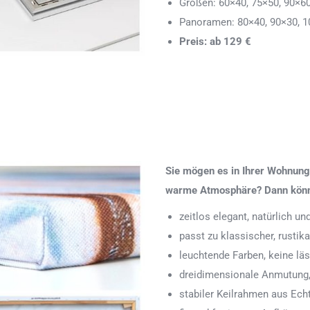
Größen: 60×40, 75×50, 90×6
Panoramen: 80×40, 90×30, 1
Preis: ab 129 €
Sie mögen es in Ihrer Wohnung 
warme Atmosphäre? Dann könnte
zeitlos elegant, natürlich u
passt zu klassischer, rustik
leuchtende Farben, keine läs
dreidimensionale Anmutung,
stabiler Keilrahmen aus Echth