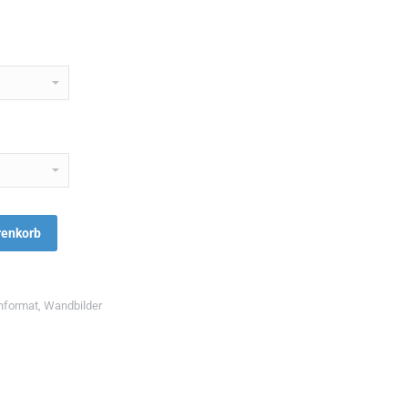
renkorb
hformat
,
Wandbilder