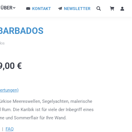
ÜBER
ÜBER
KONTAKT
NEWSLETTER
KONTAKT
NEWSLETTER
 BARBADOS
dos
9,00
€
ertungen)
ürkise Meereswellen, Segelyachten, malerische
m. Die Karibik ist für viele der Inbegriff eines
ne und Sommerflair für Ihre Wand.
|
FAQ