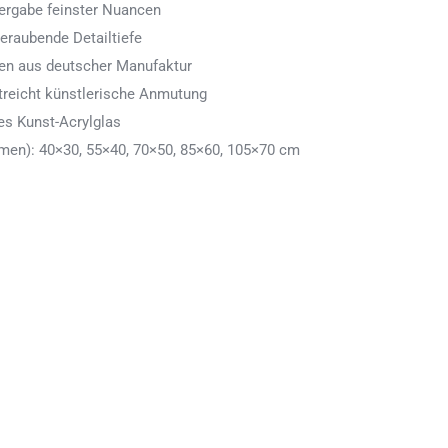
ergabe feinster Nuancen
eraubende Detailtiefe
men aus deutscher Manufaktur
treicht künstlerische Anmutung
es Kunst-Acrylglas
en): 40×30, 55×40, 70×50, 85×60, 105×70 cm