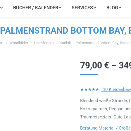
BÜCHER / KALENDER
SERVICES
BLOG
BÜCHER / KALENDER
SERVICES
BLOG
– PALMENSTRAND BOTTOM BAY,
art
Wandbilder
Hochformat
Karibik – Palmenstrand Bottom Bay, Barba
befinden sich hier:
79,00
€
–
34
★★★★★
(10 Kundenbew
Blendend weiße Strände, t
Kokospalmen, Reggae und Ru
Traumreiseziels. Gute Lau
Beratung Material / Größe