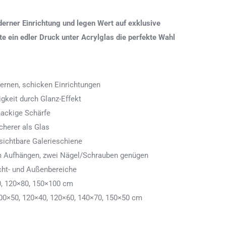
erner Einrichtung und legen Wert auf exklusive
 ein edler Druck unter Acrylglas die perfekte Wahl
ernen, schicken Einrichtungen
igkeit durch Glanz-Effekt
nackige Schärfe
icherer als Glas
ichtbare Galerieschiene
 zum Aufhängen, zwei Nägel/Schrauben genügen
cht- und Außenbereiche
0, 120×80, 150×100 cm
00×50, 120×40, 120×60, 140×70, 150×50 cm