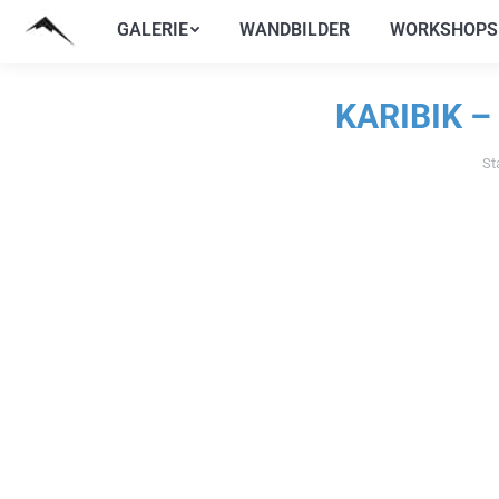
GALERIE
WANDBILDER
WORKSHOPS
GALERIE
WANDBILDER
WORKSHOPS
KARIBIK 
St
Sie 