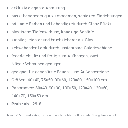
exklusiv-elegante Anmutung
passt besonders gut zu modernen, schicken Einrichtungen
brilliante Farben und Lebendigkeit durch Glanz-Effekt
plastische Tiefenwirkung, knackige Schärfe
stabiler, leichter und bruchsicherer als Glas
schwebender Look durch unsichtbare Galerieschiene
federleicht, fix und fertig zum Aufhängen, zwei
Nägel/Schrauben genügen
geeignet für geschützte Feucht- und Außenbereiche
Größen: 60×40, 75×50, 90×60, 120×80, 150×100 cm
Panoramen: 80×40, 90×30, 100×50, 120×40, 120×60,
140×70, 150×50 cm
Preis: ab 129 €
Hinweis: Materialbedingt treten je nach Lichteinfall dezente Spiegelungen auf.