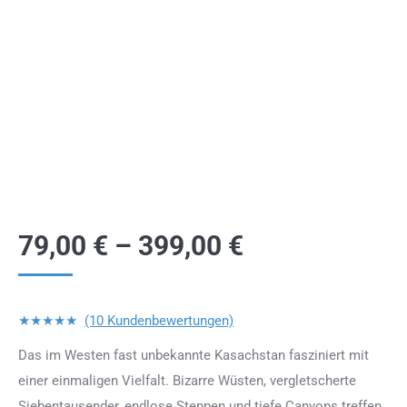
79,00
€
–
399,00
€
★★★★★
(10 Kundenbewertungen)
Das im Westen fast unbekannte Kasachstan fasziniert mit
einer einmaligen Vielfalt. Bizarre Wüsten, vergletscherte
Siebentausender, endlose Steppen und tiefe Canyons treffen