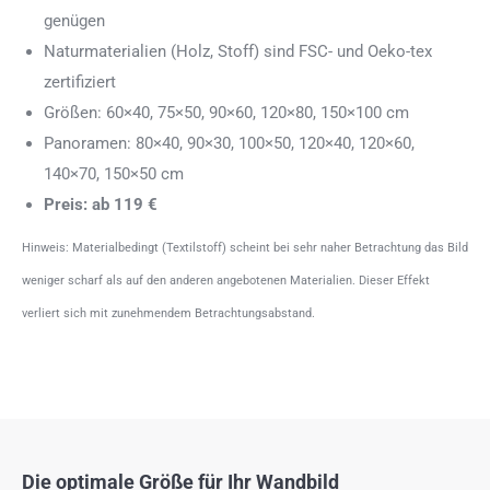
genügen
Naturmaterialien (Holz, Stoff) sind FSC- und Oeko-tex
zertifiziert
Größen: 60×40, 75×50, 90×60, 120×80, 150×100 cm
Panoramen: 80×40, 90×30, 100×50, 120×40, 120×60,
140×70, 150×50 cm
Preis: ab 119 €
Hinweis: Materialbedingt (Textilstoff) scheint bei sehr naher Betrachtung das Bild
weniger scharf als auf den anderen angebotenen Materialien. Dieser Effekt
verliert sich mit zunehmendem Betrachtungsabstand.
Die optimale Größe für Ihr Wandbild