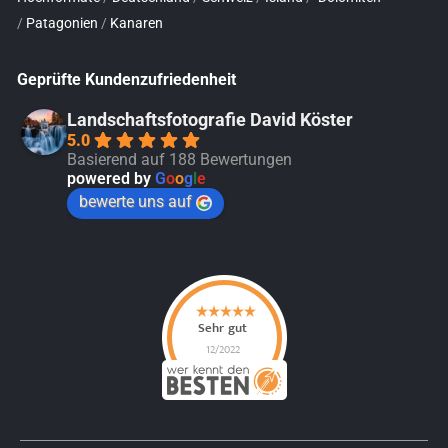
/
Patagonien
/
Kanaren
Geprüfte Kundenzufriedenheit
Landschaftsfotografie David Köster
5.0
Basierend auf 188 Bewertungen
powered by
G
o
o
g
l
e
bewerte uns auf