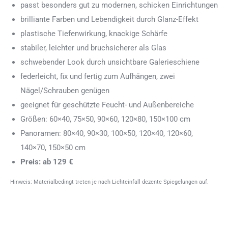
passt besonders gut zu modernen, schicken Einrichtungen
brilliante Farben und Lebendigkeit durch Glanz-Effekt
plastische Tiefenwirkung, knackige Schärfe
stabiler, leichter und bruchsicherer als Glas
schwebender Look durch unsichtbare Galerieschiene
federleicht, fix und fertig zum Aufhängen, zwei
Nägel/Schrauben genügen
geeignet für geschützte Feucht- und Außenbereiche
Größen: 60×40, 75×50, 90×60, 120×80, 150×100 cm
Panoramen: 80×40, 90×30, 100×50, 120×40, 120×60,
140×70, 150×50 cm
Preis: ab 129 €
Hinweis: Materialbedingt treten je nach Lichteinfall dezente Spiegelungen auf.