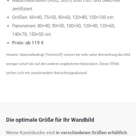
Naturmaterialien (Holz, Stoff) sind FSC- und Oeko-tex
zertifiziert
Größen: 60×40, 75×50, 90×60, 120×80, 150×100 cm
Panoramen: 80×40, 90×30, 100×50, 120×40, 120×60,
140×70, 150×50 cm
Preis: ab 119 €
Hinweis: Materialbedingt (Textilstoff) scheint bei sehr naher Betrachtung das Bild
weniger scharf als auf den anderen angebotenen Materialien. Dieser Effekt
verliert sich mit zunehmendem Betrachtungsabstand.
Die optimale Größe für Ihr Wandbild
Meine Kunstdrucke sind
in verschiedenen Größen erhältlich
.