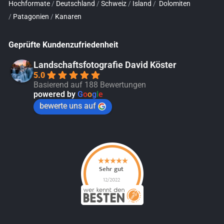
Hochformate
/
Deutschland
/
Schweiz
/
Island
/
Dolomiten
/
Patagonien
/
Kanaren
Geprüfte Kundenzufriedenheit
Landschaftsfotografie David Köster
5.0
Basierend auf 188 Bewertungen
powered by
G
o
o
g
l
e
bewerte uns auf