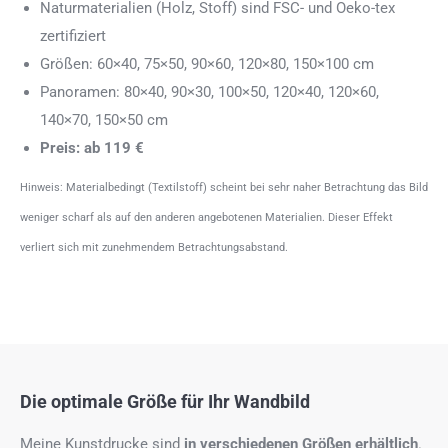
Naturmaterialien (Holz, Stoff) sind FSC- und Oeko-tex
zertifiziert
Größen: 60×40, 75×50, 90×60, 120×80, 150×100 cm
Panoramen: 80×40, 90×30, 100×50, 120×40, 120×60,
140×70, 150×50 cm
Preis: ab 119 €
Hinweis: Materialbedingt (Textilstoff) scheint bei sehr naher Betrachtung das Bild
weniger scharf als auf den anderen angebotenen Materialien. Dieser Effekt
verliert sich mit zunehmendem Betrachtungsabstand.
Die optimale Größe für Ihr Wandbild
Meine Kunstdrucke sind
in verschiedenen Größen erhältlich
.