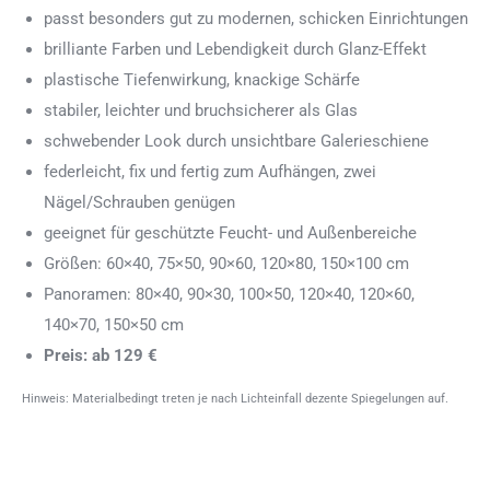
passt besonders gut zu modernen, schicken Einrichtungen
brilliante Farben und Lebendigkeit durch Glanz-Effekt
plastische Tiefenwirkung, knackige Schärfe
stabiler, leichter und bruchsicherer als Glas
schwebender Look durch unsichtbare Galerieschiene
federleicht, fix und fertig zum Aufhängen, zwei
Nägel/Schrauben genügen
geeignet für geschützte Feucht- und Außenbereiche
Größen: 60×40, 75×50, 90×60, 120×80, 150×100 cm
Panoramen: 80×40, 90×30, 100×50, 120×40, 120×60,
140×70, 150×50 cm
Preis: ab 129 €
Hinweis: Materialbedingt treten je nach Lichteinfall dezente Spiegelungen auf.