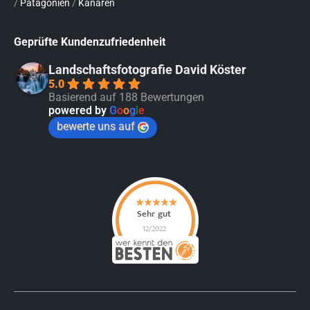
/
Patagonien
/
Kanaren
Geprüfte Kundenzufriedenheit
Landschaftsfotografie David Köster
5.0
Basierend auf 188 Bewertungen
powered by
G
o
o
g
l
e
bewerte uns auf