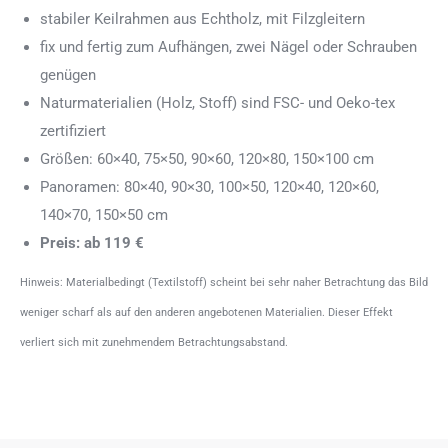
stabiler Keilrahmen aus Echtholz, mit Filzgleitern
fix und fertig zum Aufhängen, zwei Nägel oder Schrauben
genügen
Naturmaterialien (Holz, Stoff) sind FSC- und Oeko-tex
zertifiziert
Größen: 60×40, 75×50, 90×60, 120×80, 150×100 cm
Panoramen: 80×40, 90×30, 100×50, 120×40, 120×60,
140×70, 150×50 cm
Preis: ab 119 €
Hinweis: Materialbedingt (Textilstoff) scheint bei sehr naher Betrachtung das Bild
weniger scharf als auf den anderen angebotenen Materialien. Dieser Effekt
verliert sich mit zunehmendem Betrachtungsabstand.