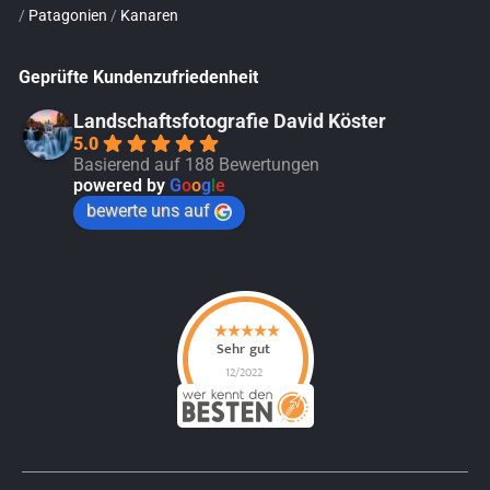
/
Patagonien
/
Kanaren
Geprüfte Kundenzufriedenheit
Landschaftsfotografie David Köster
5.0
Basierend auf 188 Bewertungen
powered by
G
o
o
g
l
e
bewerte uns auf