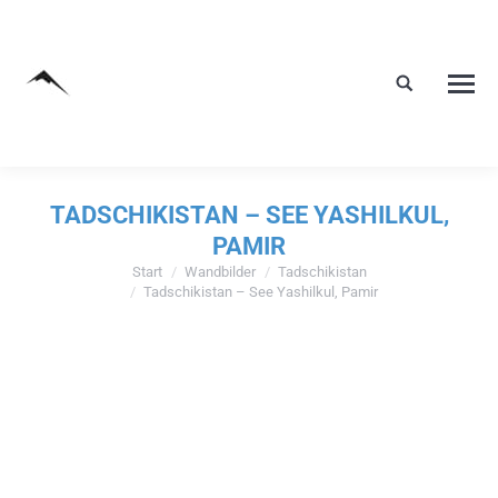
TADSCHIKISTAN – SEE YASHILKUL,
PAMIR
Start
Wandbilder
Tadschikistan
Sie befinden sich hier:
Tadschikistan – See Yashilkul, Pamir