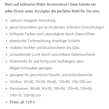
Wert auf exklusive Wohn-Accessoires? Dann könnte ein
edler Druck unter Acrylglas die perfekte Wahl für Sie sein.
exklusiv-elegante Anmutung
passt besonders gut zu modernen, schicken Einrichtungen
brilliante Farben und Lebendigkeit durch Glanz-Effekt
plastische Tiefenwirkung, knackige Schärfe
stabiler, leichter und bruchsicherer als Glas
schwebender Look durch unsichtbare Galerieschiene
federleicht, fix und fertig zum Aufhängen, zwei
Nägel/Schrauben genügen
geeignet für geschützte Feucht- und Außenbereiche
Größen: 60×40, 75×50, 90×60, 120×80, 150×100 cm
Panoramen: 80×40, 90×30, 100×50, 120×40, 120×60,
140×70, 150×50 cm
Preis: ab 129 €