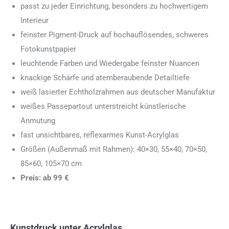
passt zu jeder Einrichtung, besonders zu hochwertigem
Interieur
feinster Pigment-Druck auf hochauflösendes, schweres
Fotokunstpapier
leuchtende Farben und Wiedergabe feinster Nuancen
knackige Schärfe und atemberaubende Detailtiefe
weiß lasierter Echtholzrahmen aus deutscher Manufaktur
weißes Passepartout unterstreicht künstlerische
Anmutung
fast unsichtbares, reflexarmes Kunst-Acrylglas
Größen (Außenmaß mit Rahmen): 40×30, 55×40, 70×50,
85×60, 105×70 cm
Preis: ab 99 €
Kunstdruck unter Acrylglas