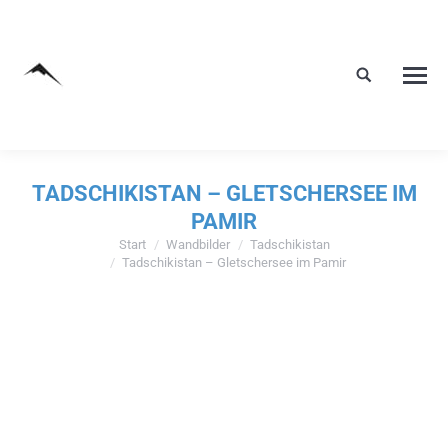
TADSCHIKISTAN – GLETSCHERSEE IM
PAMIR
Start
Wandbilder
Tadschikistan
Sie befinden sich hier:
Tadschikistan – Gletschersee im Pamir