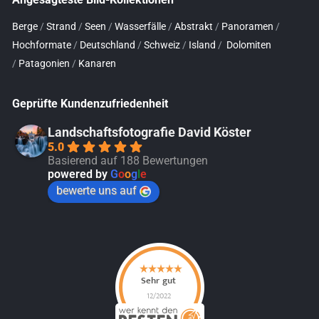
Berge
/
Strand
/
Seen
/
Wasserfälle
/
Abstrakt
/
Panoramen
/
Hochformate
/
Deutschland
/
Schweiz
/
Island
/
Dolomiten
/
Patagonien
/
Kanaren
Geprüfte Kundenzufriedenheit
Landschaftsfotografie David Köster
5.0
Basierend auf 188 Bewertungen
powered by
G
o
o
g
l
e
bewerte uns auf