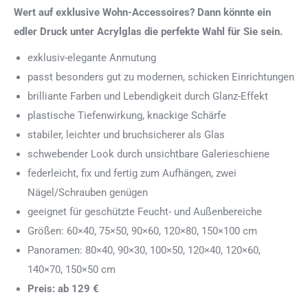
Wert auf exklusive Wohn-Accessoires? Dann könnte ein
edler Druck unter Acrylglas die perfekte Wahl für Sie sein.
exklusiv-elegante Anmutung
passt besonders gut zu modernen, schicken Einrichtungen
brilliante Farben und Lebendigkeit durch Glanz-Effekt
plastische Tiefenwirkung, knackige Schärfe
stabiler, leichter und bruchsicherer als Glas
schwebender Look durch unsichtbare Galerieschiene
federleicht, fix und fertig zum Aufhängen, zwei
Nägel/Schrauben genügen
geeignet für geschützte Feucht- und Außenbereiche
Größen: 60×40, 75×50, 90×60, 120×80, 150×100 cm
Panoramen: 80×40, 90×30, 100×50, 120×40, 120×60,
140×70, 150×50 cm
Preis: ab 129 €