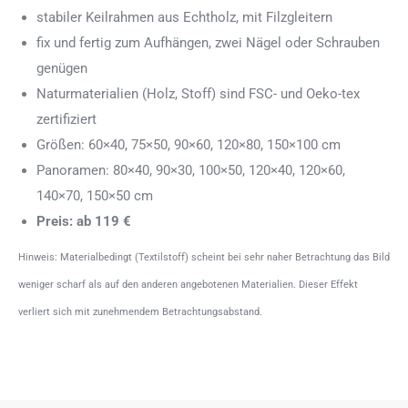
stabiler Keilrahmen aus Echtholz, mit Filzgleitern
fix und fertig zum Aufhängen, zwei Nägel oder Schrauben
genügen
Naturmaterialien (Holz, Stoff) sind FSC- und Oeko-tex
zertifiziert
Größen: 60×40, 75×50, 90×60, 120×80, 150×100 cm
Panoramen: 80×40, 90×30, 100×50, 120×40, 120×60,
140×70, 150×50 cm
Preis: ab 119 €
Hinweis: Materialbedingt (Textilstoff) scheint bei sehr naher Betrachtung das Bild
weniger scharf als auf den anderen angebotenen Materialien. Dieser Effekt
verliert sich mit zunehmendem Betrachtungsabstand.