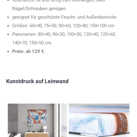
federleicht, fix und fertig zum Aufhängen, zwei
Nägel/Schrauben genügen
geeignet für geschützte Feucht- und Außenbereiche
Größen: 60×40, 75×50, 90×60, 120×80, 150×100 cm
Panoramen: 80×40, 90×30, 100×50, 120×40, 120×60,
140×70, 150×50 cm
Preis: ab 129 €
Kunstdruck auf Leinwand