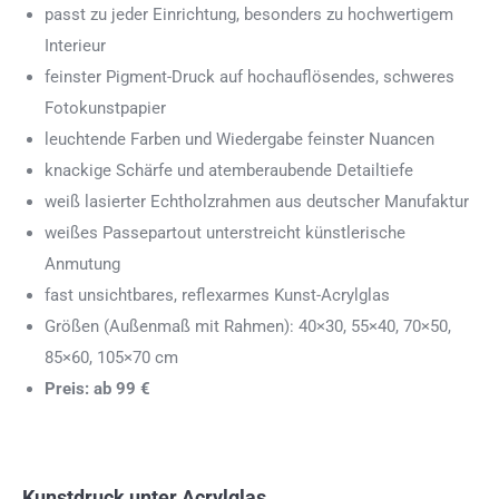
passt zu jeder Einrichtung, besonders zu hochwertigem
Interieur
feinster Pigment-Druck auf hochauflösendes, schweres
Fotokunstpapier
leuchtende Farben und Wiedergabe feinster Nuancen
knackige Schärfe und atemberaubende Detailtiefe
weiß lasierter Echtholzrahmen aus deutscher Manufaktur
weißes Passepartout unterstreicht künstlerische
Anmutung
fast unsichtbares, reflexarmes Kunst-Acrylglas
Größen (Außenmaß mit Rahmen): 40×30, 55×40, 70×50,
85×60, 105×70 cm
Preis: ab 99 €
Kunstdruck unter Acrylglas