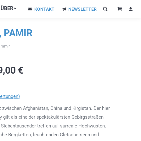
ÜBER
ÜBER
KONTAKT
NEWSLETTER
KONTAKT
NEWSLETTER
, PAMIR
 Pamir
9,00
€
ertungen)
rt zwischen Afghanistan, China und Kirgistan. Der hier
gilt als eine der spektakulärsten Gebirgsstraßen
 Siebentausender treffen auf surreale Hochwüsten,
rohe Bergketten, leuchtenden Gletscherseen und