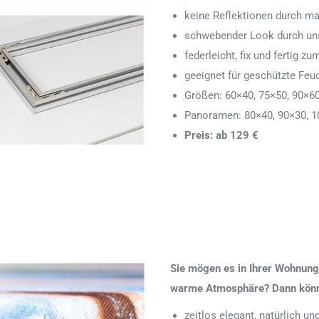
keine Reflektionen durch ma
schwebender Look durch uns
federleicht, fix und fertig
geeignet für geschützte Feu
Größen: 60×40, 75×50, 90×6
Panoramen: 80×40, 90×30, 1
Preis: ab 129 €
Sie mögen es in Ihrer Wohnung 
warme Atmosphäre? Dann könnte
zeitlos elegant, natürlich u