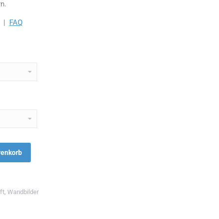
n.
|
FAQ
renkorb
ft
,
Wandbilder