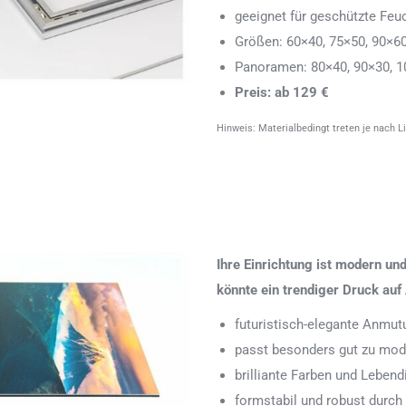
geeignet für geschützte Feu
Größen: 60×40, 75×50, 90×6
Panoramen: 80×40, 90×30, 1
Preis: ab 129 €
Hinweis: Materialbedingt treten je nach L
Ihre Einrichtung ist modern u
könnte ein trendiger Druck auf 
futuristisch-elegante Anmut
passt besonders gut zu mode
brilliante Farben und Leben
formstabil und robust durch