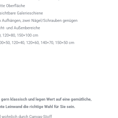
tte Oberfläche
ichtbare Galerieschiene
 zum Aufhängen, zwei Nägel/Schrauben genügen
cht- und Außenbereiche
0, 120×80, 150×100 cm
00×50, 120×40, 120×60, 140×70, 150×50 cm
gern klassisch und legen Wert auf eine gemütliche,
 Leinwand die richtige Wahl für Sie sein.
nd wohnlich durch Canvas-Stoff