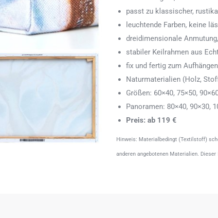
passt zu klassischer, rustik
leuchtende Farben, keine läs
dreidimensionale Anmutung,
stabiler Keilrahmen aus Echth
fix und fertig zum Aufhänge
Naturmaterialien (Holz, Stoff
Größen: 60×40, 75×50, 90×6
Panoramen: 80×40, 90×30, 1
Preis: ab 119 €
Hinweis: Materialbedingt (Textilstoff) sc
anderen angebotenen Materialien. Dieser