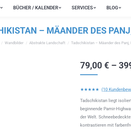
BÜCHER / KALENDER
SERVICES
BLOG
BÜCHER / KALENDER
SERVICES
BLOG
IKISTAN – MÄANDER DES PANJ
Wandbilder
Abstrakte Landschaft
Tadschikistan – Mäander des Panj,
finden sich hier:
79,00
€
–
39
★★★★★
(10 Kundenbew
Tadschikistan liegt isolie
beginnende Pamir-Highway 
der Welt. Schneebedeckte
kontrastieren mit farbenf