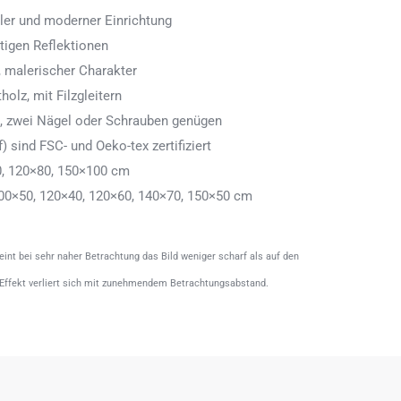
aler und moderner Einrichtung
tigen Reflektionen
 malerischer Charakter
olz, mit Filzgleitern
n, zwei Nägel oder Schrauben genügen
) sind FSC- und Oeko-tex zertifiziert
0, 120×80, 150×100 cm
00×50, 120×40, 120×60, 140×70, 150×50 cm
heint bei sehr naher Betrachtung das Bild weniger scharf als auf den
 Effekt verliert sich mit zunehmendem Betrachtungsabstand.