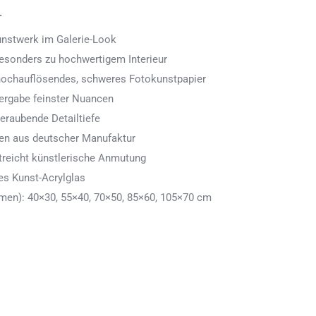
.
Kunstwerk im Galerie-Look
 besonders zu hochwertigem Interieur
 hochauflösendes, schweres Fotokunstpapier
ergabe feinster Nuancen
eraubende Detailtiefe
men aus deutscher Manufaktur
treicht künstlerische Anmutung
es Kunst-Acrylglas
en): 40×30, 55×40, 70×50, 85×60, 105×70 cm