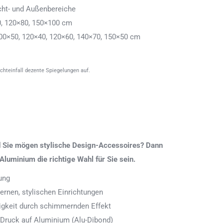
cht- und Außenbereiche
0, 120×80, 150×100 cm
00×50, 120×40, 120×60, 140×70, 150×50 cm
ichteinfall dezente Spiegelungen auf.
nd Sie mögen stylische Design-Accessoires? Dann
Aluminium die richtige Wahl für Sie sein.
ung
rnen, stylischen Einrichtungen
digkeit durch schimmernden Effekt
 Druck auf Aluminium (Alu-Dibond)