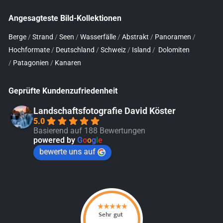
Angesagteste Bild-Kollektionen
Berge
/
Strand
/
Seen
/
Wasserfälle
/
Abstrakt
/
Panoramen
/
Hochformate
/
Deutschland
/
Schweiz
/
Island
/
Dolomiten
/
Patagonien
/
Kanaren
Geprüfte Kundenzufriedenheit
Landschaftsfotografie David Köster
5.0
Basierend auf 188 Bewertungen
powered by
G
o
o
g
l
e
bewerte uns auf