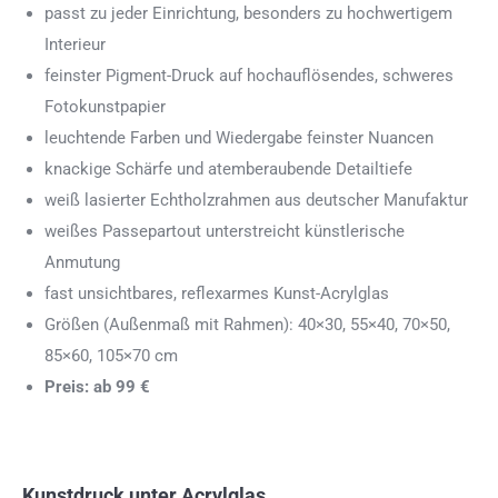
passt zu jeder Einrichtung, besonders zu hochwertigem
Interieur
feinster Pigment-Druck auf hochauflösendes, schweres
Fotokunstpapier
leuchtende Farben und Wiedergabe feinster Nuancen
knackige Schärfe und atemberaubende Detailtiefe
weiß lasierter Echtholzrahmen aus deutscher Manufaktur
weißes Passepartout unterstreicht künstlerische
Anmutung
fast unsichtbares, reflexarmes Kunst-Acrylglas
Größen (Außenmaß mit Rahmen): 40×30, 55×40, 70×50,
85×60, 105×70 cm
Preis: ab 99 €
Kunstdruck unter Acrylglas