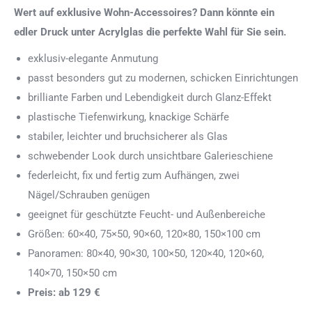
Wert auf exklusive Wohn-Accessoires? Dann könnte ein
edler Druck unter Acrylglas die perfekte Wahl für Sie sein.
exklusiv-elegante Anmutung
passt besonders gut zu modernen, schicken Einrichtungen
brilliante Farben und Lebendigkeit durch Glanz-Effekt
plastische Tiefenwirkung, knackige Schärfe
stabiler, leichter und bruchsicherer als Glas
schwebender Look durch unsichtbare Galerieschiene
federleicht, fix und fertig zum Aufhängen, zwei
Nägel/Schrauben genügen
geeignet für geschützte Feucht- und Außenbereiche
Größen: 60×40, 75×50, 90×60, 120×80, 150×100 cm
Panoramen: 80×40, 90×30, 100×50, 120×40, 120×60,
140×70, 150×50 cm
Preis: ab 129 €