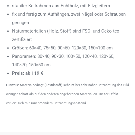
stabiler Keilrahmen aus Echtholz, mit Filzgleitern
fix und fertig zum Aufhängen, zwei Nägel oder Schrauben
genügen
Naturmaterialien (Holz, Stoff) sind FSC- und Oeko-tex
zertifiziert
Größen: 60×40, 75×50, 90×60, 120×80, 150×100 cm
Panoramen: 80×40, 90×30, 100×50, 120×40, 120×60,
140×70, 150×50 cm
Preis: ab 119 €
Hinweis: Materialbedingt (Textilstoff) scheint bei sehr naher Betrachtung das Bild
weniger scharf als auf den anderen angebotenen Materialien. Dieser Effekt
verliert sich mit zunehmendem Betrachtungsabstand.