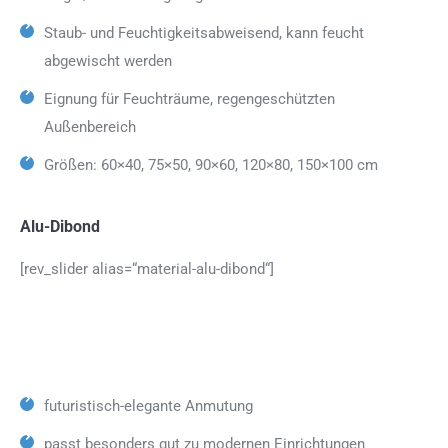
Staub- und Feuchtigkeitsabweisend, kann feucht
abgewischt werden
Eignung für Feuchträume, regengeschützten
Außenbereich
Größen: 60×40, 75×50, 90×60, 120×80, 150×100 cm
Alu-Dibond
[rev_slider alias=“material-alu-dibond“]
futuristisch-elegante Anmutung
passt besonders gut zu modernen Einrichtungen