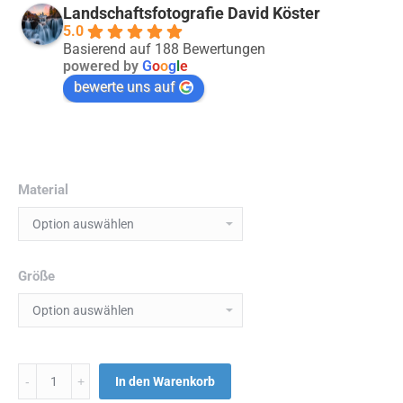
Landschaftsfotografie David Köster
5.0
Basierend auf 188 Bewertungen
powered by
G
o
o
g
l
e
bewerte uns auf
Material
Größe
Menge
In den Warenkorb