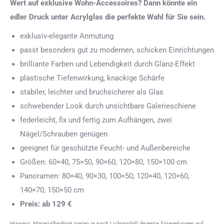
Wert auf exklusive Wohn-Accessoires? Dann könnte ein
edler Druck unter Acrylglas die perfekte Wahl für Sie sein.
exklusiv-elegante Anmutung
passt besonders gut zu modernen, schicken Einrichtungen
brilliante Farben und Lebendigkeit durch Glanz-Effekt
plastische Tiefenwirkung, knackige Schärfe
stabiler, leichter und bruchsicherer als Glas
schwebender Look durch unsichtbare Galerieschiene
federleicht, fix und fertig zum Aufhängen, zwei
Nägel/Schrauben genügen
geeignet für geschützte Feucht- und Außenbereiche
Größen: 60×40, 75×50, 90×60, 120×80, 150×100 cm
Panoramen: 80×40, 90×30, 100×50, 120×40, 120×60,
140×70, 150×50 cm
Preis: ab 129 €
Hinweis: Materialbedingt treten je nach Lichteinfall dezente Spiegelungen auf.