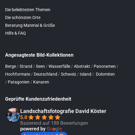
Die beliebtesten Themen
Die schönsten Orte
Beratung Material & Größe
Hilfe & FAQ
Angesagteste Bild-Kollektionen
Berge
/
Strand
/
Seen
/
Wasserfälle
/
Abstrakt
/
Panoramen
/
Hochformate
/
Deutschland
/
Schweiz
/
Island
/
Dolomiten
/
Patagonien
/
Kanaren
Geprüfte Kundenzufriedenheit
Landschaftsfotografie David Köster
5.0
Basierend auf 188 Bewertungen
powered by
G
o
o
g
l
e