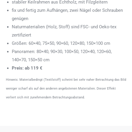
stabiler Keilrahmen aus Echtholz, mit Filzgleitern
fix und fertig zum Aufhängen, zwei Nägel oder Schrauben
genügen
Naturmaterialien (Holz, Stoff) sind FSC- und Oeko-tex
zertifiziert
Größen: 60×40, 75×50, 90×60, 120×80, 150×100 cm
Panoramen: 80×40, 90×30, 100×50, 120×40, 120×60,
140×70, 150×50 cm
Preis: ab 119 €
Hinweis: Materialbedingt (Textilstoff) scheint bei sehr naher Betrachtung das Bild
weniger scharf als auf den anderen angebotenen Materialien. Dieser Effekt
verliert sich mit zunehmendem Betrachtungsabstand.