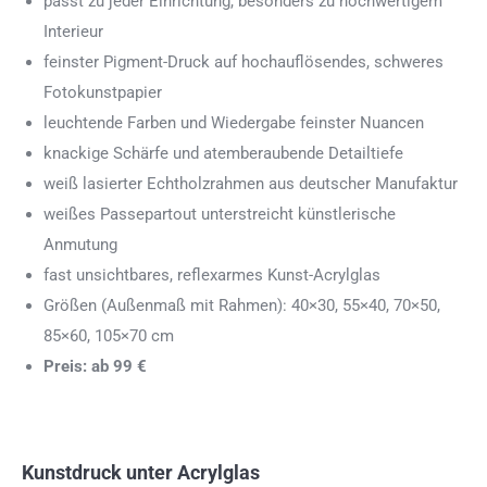
passt zu jeder Einrichtung, besonders zu hochwertigem
Interieur
feinster Pigment-Druck auf hochauflösendes, schweres
Fotokunstpapier
leuchtende Farben und Wiedergabe feinster Nuancen
knackige Schärfe und atemberaubende Detailtiefe
weiß lasierter Echtholzrahmen aus deutscher Manufaktur
weißes Passepartout unterstreicht künstlerische
Anmutung
fast unsichtbares, reflexarmes Kunst-Acrylglas
Größen (Außenmaß mit Rahmen): 40×30, 55×40, 70×50,
85×60, 105×70 cm
Preis: ab 99 €
Kunstdruck unter Acrylglas