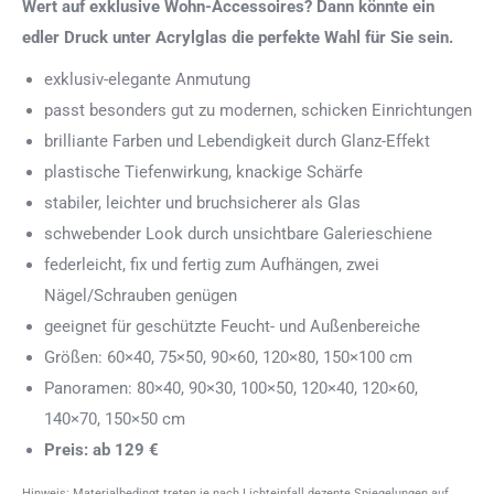
Wert auf exklusive Wohn-Accessoires? Dann könnte ein
edler Druck unter Acrylglas die perfekte Wahl für Sie sein.
exklusiv-elegante Anmutung
passt besonders gut zu modernen, schicken Einrichtungen
brilliante Farben und Lebendigkeit durch Glanz-Effekt
plastische Tiefenwirkung, knackige Schärfe
stabiler, leichter und bruchsicherer als Glas
schwebender Look durch unsichtbare Galerieschiene
federleicht, fix und fertig zum Aufhängen, zwei
Nägel/Schrauben genügen
geeignet für geschützte Feucht- und Außenbereiche
Größen: 60×40, 75×50, 90×60, 120×80, 150×100 cm
Panoramen: 80×40, 90×30, 100×50, 120×40, 120×60,
140×70, 150×50 cm
Preis: ab 129 €
Hinweis: Materialbedingt treten je nach Lichteinfall dezente Spiegelungen auf.