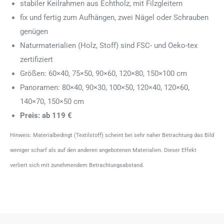
stabiler Keilrahmen aus Echtholz, mit Filzgleitern
fix und fertig zum Aufhängen, zwei Nägel oder Schrauben
genügen
Naturmaterialien (Holz, Stoff) sind FSC- und Oeko-tex
zertifiziert
Größen: 60×40, 75×50, 90×60, 120×80, 150×100 cm
Panoramen: 80×40, 90×30, 100×50, 120×40, 120×60,
140×70, 150×50 cm
Preis: ab 119 €
Hinweis: Materialbedingt (Textilstoff) scheint bei sehr naher Betrachtung das Bild
weniger scharf als auf den anderen angebotenen Materialien. Dieser Effekt
verliert sich mit zunehmendem Betrachtungsabstand.