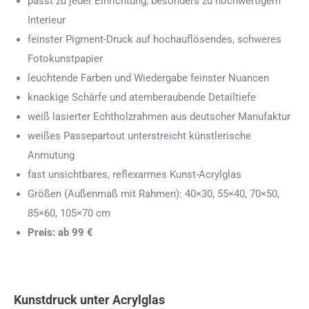
passt zu jeder Einrichtung, besonders zu hochwertigem
Interieur
feinster Pigment-Druck auf hochauflösendes, schweres
Fotokunstpapier
leuchtende Farben und Wiedergabe feinster Nuancen
knackige Schärfe und atemberaubende Detailtiefe
weiß lasierter Echtholzrahmen aus deutscher Manufaktur
weißes Passepartout unterstreicht künstlerische
Anmutung
fast unsichtbares, reflexarmes Kunst-Acrylglas
Größen (Außenmaß mit Rahmen): 40×30, 55×40, 70×50,
85×60, 105×70 cm
Preis: ab 99 €
Kunstdruck unter Acrylglas