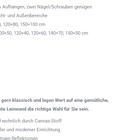
 zum Aufhängen, zwei Nägel/Schrauben genügen
cht- und Außenbereiche
0, 120×80, 150×100 cm
00×50, 120×40, 120×60, 140×70, 150×50 cm
gern klassisch und legen Wert auf eine gemütliche,
 Leinwand die richtige Wahl für Sie sein.
nd wohnlich durch Canvas-Stoff
aler und moderner Einrichtung
tigen Reflektionen