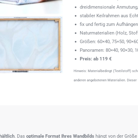
dreidimensionale Anmutung,
stabiler Keilrahmen aus Echth
fix und fertig zum Aufhänge
Naturmaterialien (Holz, Stoff
Größen: 60×40, 75×50, 90×6
Panoramen: 80×40, 90×30, 1
Preis: ab 119 €
Hinweis: Materialbedingt (Textilstoff) sc
anderen angebotenen Materialien. Dieser
ältlich
. Das
optimale Format
Ihres Wandbilds
hängt von der Größe 