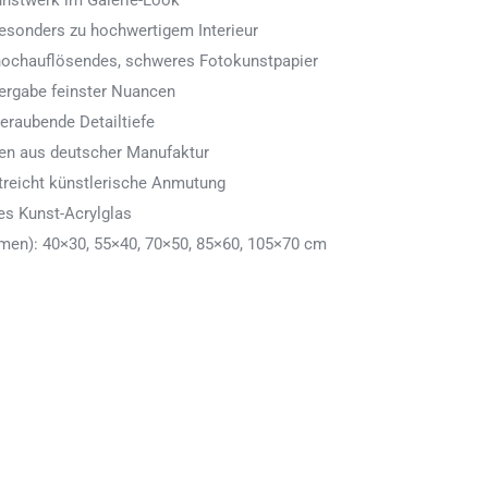
Kunstwerk im Galerie-Look
 besonders zu hochwertigem Interieur
 hochauflösendes, schweres Fotokunstpapier
ergabe feinster Nuancen
eraubende Detailtiefe
men aus deutscher Manufaktur
treicht künstlerische Anmutung
es Kunst-Acrylglas
en): 40×30, 55×40, 70×50, 85×60, 105×70 cm