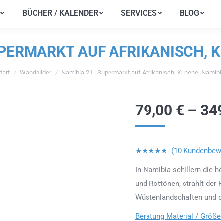
BÜCHER / KALENDER
SERVICES
BLOG
BÜCHER / KALENDER
SERVICES
BLOG
UPERMARKT AUF AFRIKANISCH, 
tart
Wandbilder
Namibia 21 | Supermarkt auf Afrikanisch, Kunene, Namib
e befinden sich hier:
79,00
€
–
34
★★★★★
(10 Kundenbew
In Namibia schillern die 
und Rottönen, strahlt der 
Wüstenlandschaften und d
Beratung Material / Größe