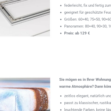
federleicht, fix und fertig
geeignet für geschützte Feu
Größen: 60×40, 75×50, 90×6
Panoramen: 80×40, 90×30, 1
Preis: ab 129 €
Sie mögen es in Ihrer Wohnung 
warme Atmosphäre? Dann könnte
zeitlos elegant, natürlich u
passt zu klassischer, rustik
leuchtende Farben, keine läs