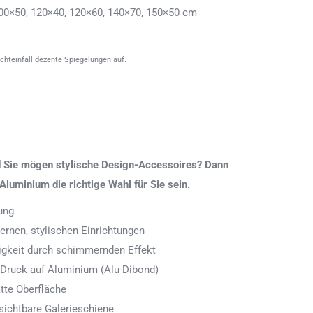
00×50, 120×40, 120×60, 140×70, 150×50 cm
ichteinfall dezente Spiegelungen auf.
nd Sie mögen stylische Design-Accessoires? Dann
Aluminium die richtige Wahl für Sie sein.
ung
rnen, stylischen Einrichtungen
digkeit durch schimmernden Effekt
 Druck auf Aluminium (Alu-Dibond)
tte Oberfläche
ichtbare Galerieschiene