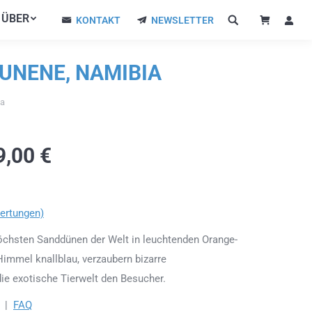
ÜBER
ÜBER
KONTAKT
NEWSLETTER
KONTAKT
NEWSLETTER
KUNENE, NAMIBIA
ia
9,00
€
ertungen)
höchsten Sanddünen der Welt in leuchtenden Orange-
Himmel knallblau, verzaubern bizarre
ie exotische Tierwelt den Besucher.
|
FAQ