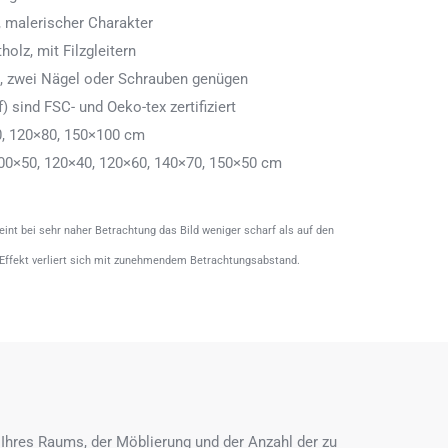
 malerischer Charakter
olz, mit Filzgleitern
n, zwei Nägel oder Schrauben genügen
) sind FSC- und Oeko-tex zertifiziert
0, 120×80, 150×100 cm
00×50, 120×40, 120×60, 140×70, 150×50 cm
heint bei sehr naher Betrachtung das Bild weniger scharf als auf den
 Effekt verliert sich mit zunehmendem Betrachtungsabstand.
Ihres Raums, der Möblierung und der Anzahl der zu