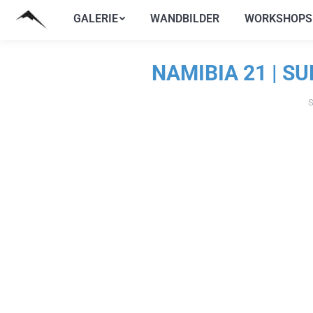
GALERIE
WANDBILDER
WORKSHOPS
GALERIE
WANDBILDER
WORKSHOPS
NAMIBIA 21 | S
S
Si