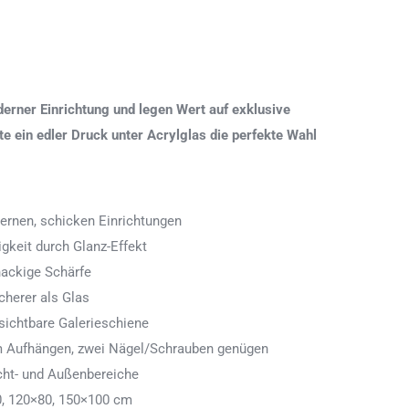
erner Einrichtung und legen Wert auf exklusive
 ein edler Druck unter Acrylglas die perfekte Wahl
ernen, schicken Einrichtungen
igkeit durch Glanz-Effekt
nackige Schärfe
icherer als Glas
ichtbare Galerieschiene
 zum Aufhängen, zwei Nägel/Schrauben genügen
cht- und Außenbereiche
0, 120×80, 150×100 cm