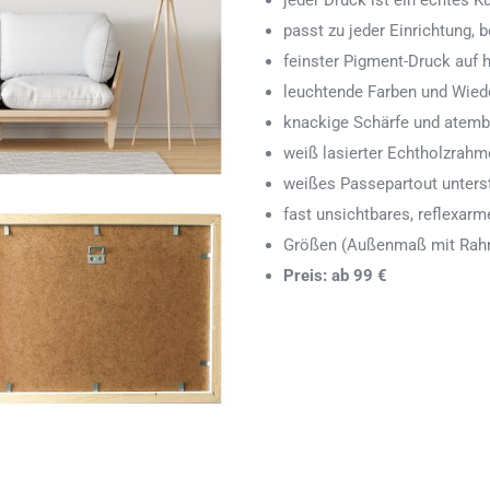
jeder Druck ist ein echtes 
passt zu jeder Einrichtung,
feinster Pigment-Druck auf
leuchtende Farben und Wied
knackige Schärfe und atemb
weiß lasierter Echtholzrah
weißes Passepartout unters
fast unsichtbares, reflexarm
Größen (Außenmaß mit Rahm
Preis: ab 99 €