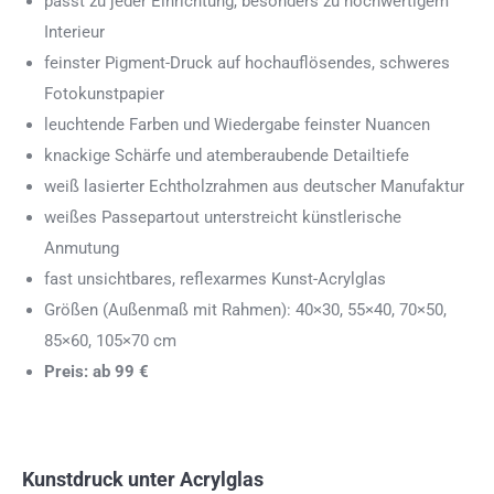
passt zu jeder Einrichtung, besonders zu hochwertigem
Interieur
feinster Pigment-Druck auf hochauflösendes, schweres
Fotokunstpapier
leuchtende Farben und Wiedergabe feinster Nuancen
knackige Schärfe und atemberaubende Detailtiefe
weiß lasierter Echtholzrahmen aus deutscher Manufaktur
weißes Passepartout unterstreicht künstlerische
Anmutung
fast unsichtbares, reflexarmes Kunst-Acrylglas
Größen (Außenmaß mit Rahmen): 40×30, 55×40, 70×50,
85×60, 105×70 cm
Preis: ab 99 €
Kunstdruck unter Acrylglas