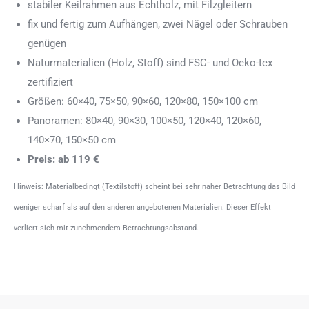
stabiler Keilrahmen aus Echtholz, mit Filzgleitern
fix und fertig zum Aufhängen, zwei Nägel oder Schrauben
genügen
Naturmaterialien (Holz, Stoff) sind FSC- und Oeko-tex
zertifiziert
Größen: 60×40, 75×50, 90×60, 120×80, 150×100 cm
Panoramen: 80×40, 90×30, 100×50, 120×40, 120×60,
140×70, 150×50 cm
Preis: ab 119 €
Hinweis: Materialbedingt (Textilstoff) scheint bei sehr naher Betrachtung das Bild
weniger scharf als auf den anderen angebotenen Materialien. Dieser Effekt
verliert sich mit zunehmendem Betrachtungsabstand.