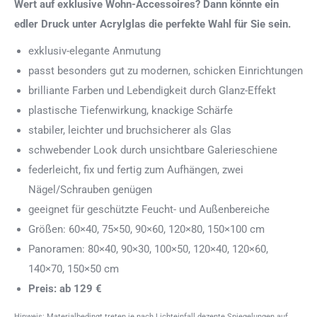
Wert auf exklusive Wohn-Accessoires? Dann könnte ein
edler Druck unter Acrylglas die perfekte Wahl für Sie sein.
exklusiv-elegante Anmutung
passt besonders gut zu modernen, schicken Einrichtungen
brilliante Farben und Lebendigkeit durch Glanz-Effekt
plastische Tiefenwirkung, knackige Schärfe
stabiler, leichter und bruchsicherer als Glas
schwebender Look durch unsichtbare Galerieschiene
federleicht, fix und fertig zum Aufhängen, zwei
Nägel/Schrauben genügen
geeignet für geschützte Feucht- und Außenbereiche
Größen: 60×40, 75×50, 90×60, 120×80, 150×100 cm
Panoramen: 80×40, 90×30, 100×50, 120×40, 120×60,
140×70, 150×50 cm
Preis: ab 129 €
Hinweis: Materialbedingt treten je nach Lichteinfall dezente Spiegelungen auf.