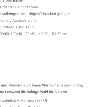
tte Oberfläche
ichtbare Galerieschiene
 zum Aufhängen, zwei Nägel/Schrauben genügen
cht- und Außenbereiche
0, 120×80, 150×100 cm
00×50, 120×40, 120×60, 140×70, 150×50 cm
gern klassisch und legen Wert auf eine gemütliche,
 Leinwand die richtige Wahl für Sie sein.
nd wohnlich durch Canvas-Stoff