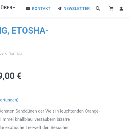
ÜBER
ÜBER
KONTAKT
NEWSLETTER
KONTAKT
NEWSLETTER
G, ETOSHA-
park, Namibia
9,00
€
ertungen)
höchsten Sanddünen der Welt in leuchtenden Orange-
Himmel knallblau, verzaubern bizarre
ie exotische Tierwelt den Besucher.