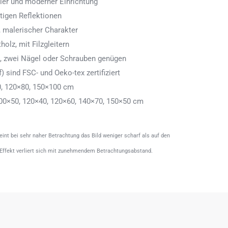
aler und moderner Einrichtung
tigen Reflektionen
 malerischer Charakter
olz, mit Filzgleitern
n, zwei Nägel oder Schrauben genügen
) sind FSC- und Oeko-tex zertifiziert
0, 120×80, 150×100 cm
00×50, 120×40, 120×60, 140×70, 150×50 cm
heint bei sehr naher Betrachtung das Bild weniger scharf als auf den
 Effekt verliert sich mit zunehmendem Betrachtungsabstand.