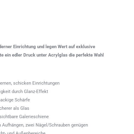
erner Einrichtung und legen Wert auf exklusive
 ein edler Druck unter Acrylglas die perfekte Wahl
ernen, schicken Einrichtungen
igkeit durch Glanz-Effekt
nackige Schärfe
icherer als Glas
ichtbare Galerieschiene
 zum Aufhängen, zwei Nägel/Schrauben genügen
cht- und Außenbereiche