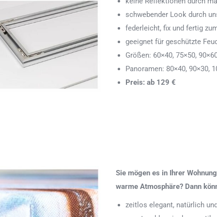
keine Reflektionen durch ma
schwebender Look durch uns
federleicht, fix und fertig
geeignet für geschützte Feu
Größen: 60×40, 75×50, 90×6
Panoramen: 80×40, 90×30, 1
Preis: ab 129 €
Sie mögen es in Ihrer Wohnung 
warme Atmosphäre? Dann könnte
zeitlos elegant, natürlich u