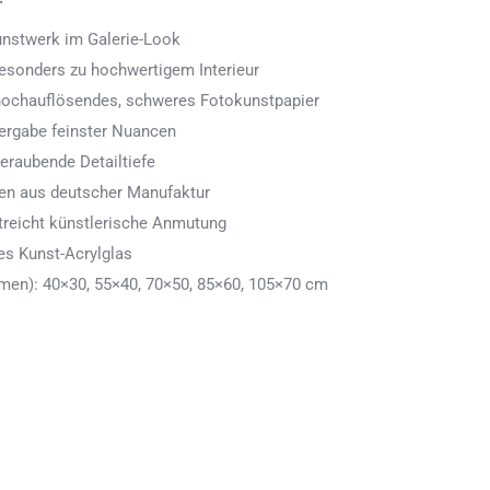
Kunstwerk im Galerie-Look
 besonders zu hochwertigem Interieur
 hochauflösendes, schweres Fotokunstpapier
ergabe feinster Nuancen
eraubende Detailtiefe
men aus deutscher Manufaktur
treicht künstlerische Anmutung
es Kunst-Acrylglas
en): 40×30, 55×40, 70×50, 85×60, 105×70 cm