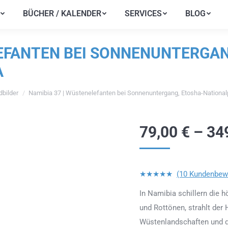
BÜCHER / KALENDER
SERVICES
BLOG
BÜCHER / KALENDER
SERVICES
BLOG
LEFANTEN BEI SONNENUNTERGAN
A
bilder
Namibia 37 | Wüstenelefanten bei Sonnenuntergang, Etosha-National
sich hier:
79,00
€
–
34
★★★★★
(10 Kundenbew
In Namibia schillern die 
und Rottönen, strahlt der 
Wüstenlandschaften und d