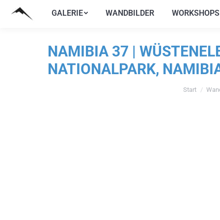
GALERIE
WANDBILDER
WORKSHOPS
GALERIE
WANDBILDER
WORKSHOPS
NAMIBIA 37 | WÜSTENE
NATIONALPARK, NAMIBI
Start
Wand
Sie befinden 