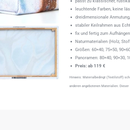
passt zu klassischer, rustik
leuchtende Farben, keine läs
dreidimensionale Anmutung,
stabiler Keilrahmen aus Echth
fix und fertig zum Aufhänge
Naturmaterialien (Holz, Stoff
Größen: 60×40, 75×50, 90×6
Panoramen: 80×40, 90×30, 1
Preis: ab 119 €
Hinweis: Materialbedingt (Textilstoff) sc
anderen angebotenen Materialien. Dieser