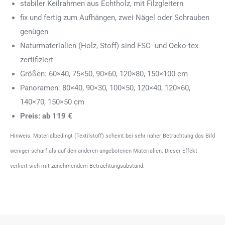
stabiler Keilrahmen aus Echtholz, mit Filzgleitern
fix und fertig zum Aufhängen, zwei Nägel oder Schrauben
genügen
Naturmaterialien (Holz, Stoff) sind FSC- und Oeko-tex
zertifiziert
Größen: 60×40, 75×50, 90×60, 120×80, 150×100 cm
Panoramen: 80×40, 90×30, 100×50, 120×40, 120×60,
140×70, 150×50 cm
Preis: ab 119 €
Hinweis: Materialbedingt (Textilstoff) scheint bei sehr naher Betrachtung das Bild
weniger scharf als auf den anderen angebotenen Materialien. Dieser Effekt
verliert sich mit zunehmendem Betrachtungsabstand.