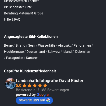
Die beliebtesten Themen
Die schönsten Orte
Beratung Material & Größe
Hilfe & FAQ
Angesagteste Bild-Kollektionen
Berge
/
Strand
/
Seen
/
Wasserfälle
/
Abstrakt
/
Panoramen
/
Hochformate
/
Deutschland
/
Schweiz
/
Island
/
Dolomiten
/
Patagonien
/
Kanaren
Geprüfte Kundenzufriedenheit
Landschaftsfotografie David Köster
5.0
Basierend auf 188 Bewertungen
powered by
G
o
o
g
l
e
bewerte uns auf