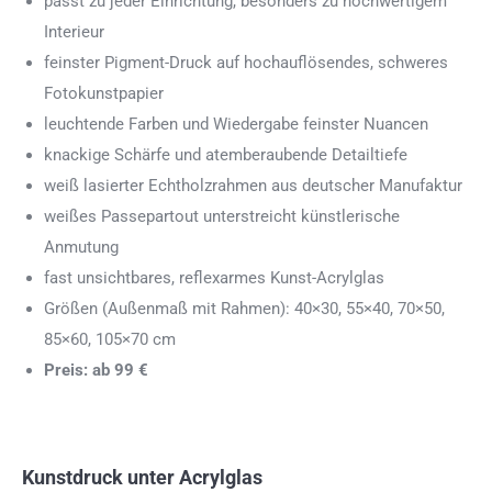
passt zu jeder Einrichtung, besonders zu hochwertigem
Interieur
feinster Pigment-Druck auf hochauflösendes, schweres
Fotokunstpapier
leuchtende Farben und Wiedergabe feinster Nuancen
knackige Schärfe und atemberaubende Detailtiefe
weiß lasierter Echtholzrahmen aus deutscher Manufaktur
weißes Passepartout unterstreicht künstlerische
Anmutung
fast unsichtbares, reflexarmes Kunst-Acrylglas
Größen (Außenmaß mit Rahmen): 40×30, 55×40, 70×50,
85×60, 105×70 cm
Preis: ab 99 €
Kunstdruck unter Acrylglas