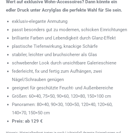
Wert auf exklusive Wohn-Accessoires? Dann könnte ein
edler Druck unter Acrylglas die perfekte Wahl für Sie sein.
exklusiv-elegante Anmutung
passt besonders gut zu modernen, schicken Einrichtungen
brilliante Farben und Lebendigkeit durch Glanz-Effekt
plastische Tiefenwirkung, knackige Schärfe
stabiler, leichter und bruchsicherer als Glas
schwebender Look durch unsichtbare Galerieschiene
federleicht, fix und fertig zum Aufhängen, zwei
Nägel/Schrauben genügen
geeignet für geschützte Feucht- und Außenbereiche
Größen: 60×40, 75×50, 90×60, 120×80, 150×100 cm
Panoramen: 80×40, 90×30, 100×50, 120×40, 120×60,
140×70, 150×50 cm
Preis: ab 129 €
Hinweis: Materialbedingt treten je nach Lichteinfall dezente Spiegelungen auf.