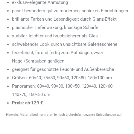
exklusiv-elegante Anmutung
passt besonders gut zu modernen, schicken Einrichtungen
brilliante Farben und Lebendigkeit durch Glanz-Effekt
plastische Tiefenwirkung, knackige Schärfe
stabiler, leichter und bruchsicherer als Glas
schwebender Look durch unsichtbare Galerieschiene
federleicht, fix und fertig zum Aufhängen, zwei
Nägel/Schrauben genügen
geeignet für geschützte Feucht- und Außenbereiche
Größen: 60×40, 75×50, 90×60, 120×80, 150×100 cm
Panoramen: 80×40, 90×30, 100×50, 120×40, 120×60,
140×70, 150×50 cm
Preis: ab 129 €
Hinweis: Materialbedingt treten je nach Lichteinfall dezente Spiegelungen auf.