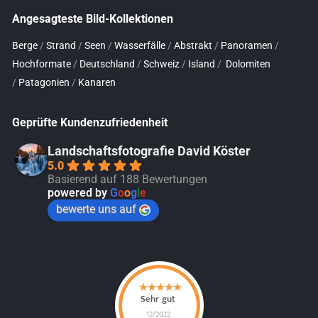
Angesagteste Bild-Kollektionen
Berge
/
Strand
/
Seen
/
Wasserfälle
/
Abstrakt
/
Panoramen
/
Hochformate
/
Deutschland
/
Schweiz
/
Island
/
Dolomiten
/
Patagonien
/
Kanaren
Geprüfte Kundenzufriedenheit
Landschaftsfotografie David Köster
5.0
Basierend auf 188 Bewertungen
powered by
G
o
o
g
l
e
bewerte uns auf