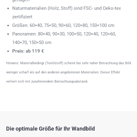
Naturmaterialien (Holz, Stoff) sind FSC- und Oeko-tex
zertifiziert
Größen: 60×40, 75×50, 90×60, 120×80, 150×100 cm
Panoramen: 80×40, 90×30, 100×50, 120×40, 120×60,
140×70, 150×50 cm
Preis: ab 119 €
Hinweis: Materialbedingt (Textilstoff) scheint bei sehr naher Betrachtung das Bild
weniger scharf als auf den anderen angebotenen Materialien. Dieser Effekt
verliert sich mit zunehmendem Betrachtungsabstand.
Die optimale Größe für Ihr Wandbild