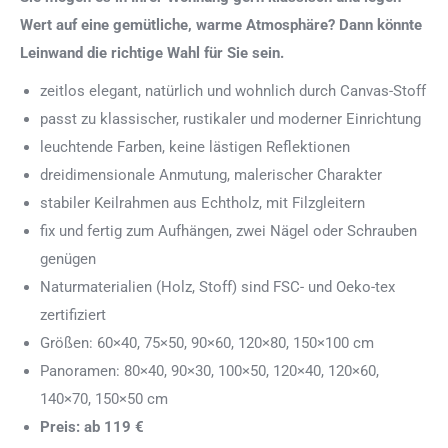
Wert auf eine gemütliche, warme Atmosphäre? Dann könnte
Leinwand die richtige Wahl für Sie sein.
zeitlos elegant, natürlich und wohnlich durch Canvas-Stoff
passt zu klassischer, rustikaler und moderner Einrichtung
leuchtende Farben, keine lästigen Reflektionen
dreidimensionale Anmutung, malerischer Charakter
stabiler Keilrahmen aus Echtholz, mit Filzgleitern
fix und fertig zum Aufhängen, zwei Nägel oder Schrauben
genügen
Naturmaterialien (Holz, Stoff) sind FSC- und Oeko-tex
zertifiziert
Größen: 60×40, 75×50, 90×60, 120×80, 150×100 cm
Panoramen: 80×40, 90×30, 100×50, 120×40, 120×60,
140×70, 150×50 cm
Preis: ab 119 €