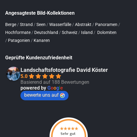
Angesagteste Bild-Kollektionen
Berge
/
Strand
/
Seen
/
Wasserfälle
/
Abstrakt
/
Panoramen
/
Hochformate
/
Deutschland
/
Schweiz
/
Island
/
Dolomiten
/
Patagonien
/
Kanaren
Geprüfte Kundenzufriedenheit
Landschaftsfotografie David Köster
5.0
Basierend auf 188 Bewertungen
powered by
G
o
o
g
l
e
bewerte uns auf