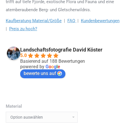
trifft auf tiefe Fjorde, exotische Flora und Fauna und eine
atemberaubende Berg- und Gletscherwildnis.
Kaufberatung Material/Größe
|
FAQ
|
Kundenbewertungen
|
Preis zu hoch?
Landschaftsfotografie David Köster
5.0
Basierend auf 188 Bewertungen
powered by
G
o
o
g
l
e
bewerte uns auf
Material