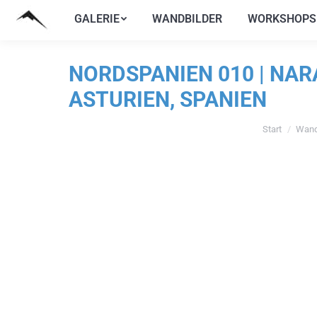
GALERIE
WANDBILDER
WORKSHOPS
GALERIE
WANDBILDER
WORKSHOPS
NORDSPANIEN 010 | NAR
ASTURIEN, SPANIEN
Start
Wand
Sie befinden s