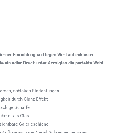
erner Einrichtung und legen Wert auf exklusive
 ein edler Druck unter Acrylglas die perfekte Wahl
ernen, schicken Einrichtungen
igkeit durch Glanz-Effekt
nackige Schärfe
icherer als Glas
ichtbare Galerieschiene
 zum Aufhängen, zwei Nägel/Schrauben genügen