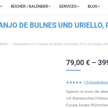
BÜCHER / KALENDER
SERVICES
BLOG
BÜCHER / KALENDER
SERVICES
BLOG
ANJO DE BULNES UND URIELLO, 
bilder
Nordspanien 010 | Naranjo de Bulnes und Uriello, Picos de Europa, Ast
ich hier:
79,00
€
–
39
★★★★★
(10 Kundenbew
Spanien ist eines der ab
mit dramatischen Felsküs
Europa, kargen Wüstenland