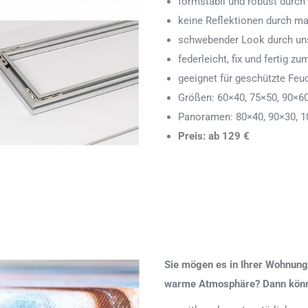
formstabil und robust durch
keine Reflektionen durch ma
schwebender Look durch uns
federleicht, fix und fertig
geeignet für geschützte Feu
Größen: 60×40, 75×50, 90×6
Panoramen: 80×40, 90×30, 1
Preis: ab 129 €
Sie mögen es in Ihrer Wohnung 
warme Atmosphäre? Dann könnte