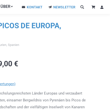
ÜBER
ÜBER
KONTAKT
NEWSLETTER
KONTAKT
NEWSLETTER
PICOS DE EUROPA,
urien, Spanien
9,00
€
ertungen)
wechslungsreichsten Länder Europas und verzaubert
ten, einsamer Bergwildnis von Pyrenäen bis Picos de
schaften und der vielfältigen Inselwelt von Kanaren