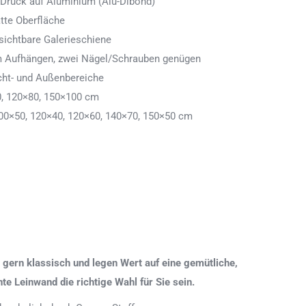
 Druck auf Aluminium (Alu-Dibond)
tte Oberfläche
ichtbare Galerieschiene
 zum Aufhängen, zwei Nägel/Schrauben genügen
cht- und Außenbereiche
0, 120×80, 150×100 cm
00×50, 120×40, 120×60, 140×70, 150×50 cm
gern klassisch und legen Wert auf eine gemütliche,
 Leinwand die richtige Wahl für Sie sein.