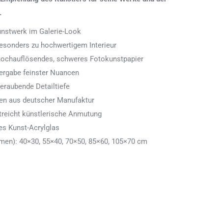
.
Kunstwerk im Galerie-Look
 besonders zu hochwertigem Interieur
 hochauflösendes, schweres Fotokunstpapier
ergabe feinster Nuancen
eraubende Detailtiefe
men aus deutscher Manufaktur
treicht künstlerische Anmutung
es Kunst-Acrylglas
en): 40×30, 55×40, 70×50, 85×60, 105×70 cm