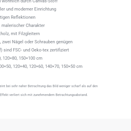
nd wohnlich durch Canvas-Stoff
aler und moderner Einrichtung
tigen Reflektionen
 malerischer Charakter
olz, mit Filzgleitern
n, zwei Nägel oder Schrauben genügen
) sind FSC- und Oeko-tex zertifiziert
0, 120×80, 150×100 cm
00×50, 120×40, 120×60, 140×70, 150×50 cm
heint bei sehr naher Betrachtung das Bild weniger scharf als auf den
 Effekt verliert sich mit zunehmendem Betrachtungsabstand.