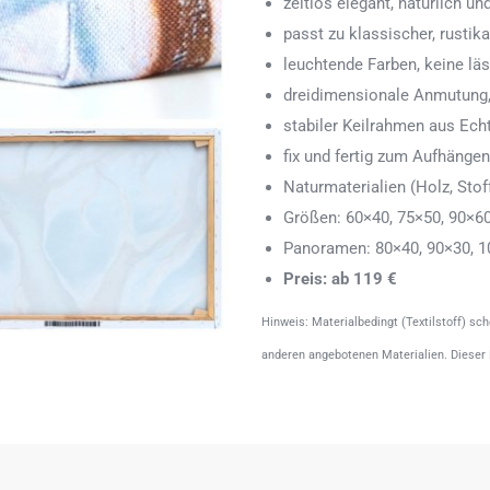
zeitlos elegant, natürlich u
passt zu klassischer, rustik
leuchtende Farben, keine läs
dreidimensionale Anmutung,
stabiler Keilrahmen aus Echth
fix und fertig zum Aufhänge
Naturmaterialien (Holz, Stoff
Größen: 60×40, 75×50, 90×6
Panoramen: 80×40, 90×30, 1
Preis: ab 119 €
Hinweis: Materialbedingt (Textilstoff) sc
anderen angebotenen Materialien. Dieser