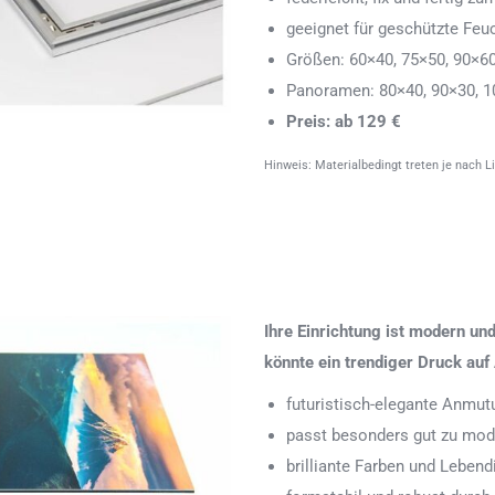
geeignet für geschützte Feu
Größen: 60×40, 75×50, 90×6
Panoramen: 80×40, 90×30, 1
Preis: ab 129 €
Hinweis: Materialbedingt treten je nach L
Ihre Einrichtung ist modern u
könnte ein trendiger Druck auf 
futuristisch-elegante Anmut
passt besonders gut zu mode
brilliante Farben und Leben