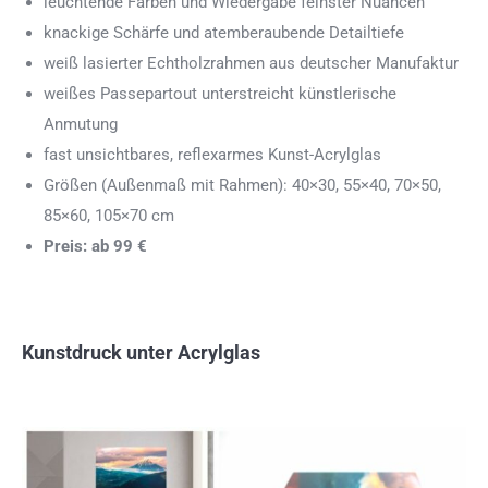
leuchtende Farben und Wiedergabe feinster Nuancen
knackige Schärfe und atemberaubende Detailtiefe
weiß lasierter Echtholzrahmen aus deutscher Manufaktur
weißes Passepartout unterstreicht künstlerische
Anmutung
fast unsichtbares, reflexarmes Kunst-Acrylglas
Größen (Außenmaß mit Rahmen): 40×30, 55×40, 70×50,
85×60, 105×70 cm
Preis: ab 99 €
Kunstdruck unter Acrylglas