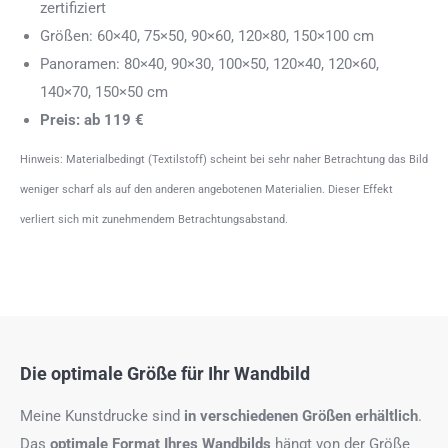
zertifiziert
Größen: 60×40, 75×50, 90×60, 120×80, 150×100 cm
Panoramen: 80×40, 90×30, 100×50, 120×40, 120×60,
140×70, 150×50 cm
Preis: ab 119 €
Hinweis: Materialbedingt (Textilstoff) scheint bei sehr naher Betrachtung das Bild
weniger scharf als auf den anderen angebotenen Materialien. Dieser Effekt
verliert sich mit zunehmendem Betrachtungsabstand.
Die optimale Größe für Ihr Wandbild
Meine Kunstdrucke sind
in verschiedenen Größen erhältlich
.
Das
optimale Format
Ihres Wandbilds
hängt von der Größe