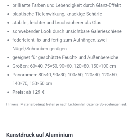
brilliante Farben und Lebendigkeit durch Glanz-Effekt
plastische Tiefenwirkung, knackige Schärfe
stabiler, leichter und bruchsicherer als Glas
schwebender Look durch unsichtbare Galerieschiene
federleicht, fix und fertig zum Aufhängen, zwei
Nägel/Schrauben genügen
geeignet für geschützte Feucht- und Außenbereiche
Größen: 60×40, 75×50, 90×60, 120×80, 150×100 cm
Panoramen: 80×40, 90×30, 100×50, 120×40, 120×60,
140×70, 150×50 cm
Preis: ab 129 €
Hinweis: Materialbedingt treten je nach Lichteinfall dezente Spiegelungen auf.
Kunstdruck auf Aluminium