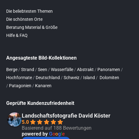
Die beliebtesten Themen
Die schönsten Orte
Beratung Material & Größe
Hilfe & FAQ
Angesagteste Bild-Kollektionen
Berge
/
Strand
/
Seen
/
Wasserfälle
/
Abstrakt
/
Panoramen
/
Hochformate
/
Deutschland
/
Schweiz
/
Island
/
Dolomiten
/
Patagonien
/
Kanaren
Geprüfte Kundenzufriedenheit
Landschaftsfotografie David Köster
5.0
Basierend auf 188 Bewertungen
powered by
G
o
o
g
l
e